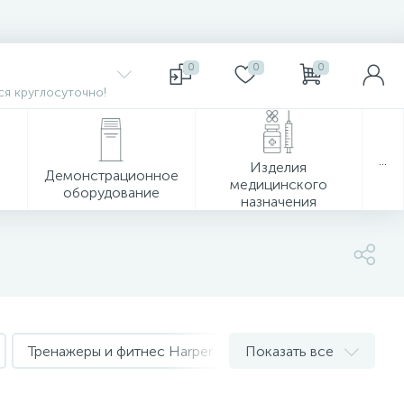
0
0
0
я круглосуточно!
...
Изделия
Демонстрационное
медицинского
оборудование
назначения
Тренажеры и фитнес Harper
Показать все
Тренажеры и фитнес L