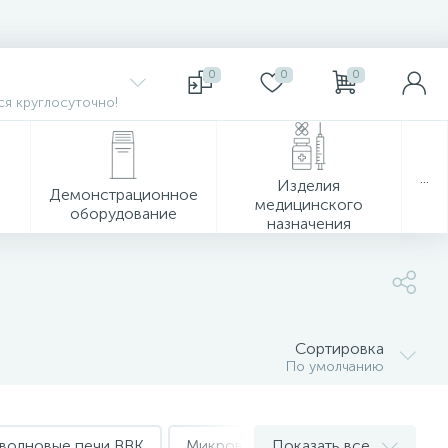
0
0
0
я круглосуточно!
...
Изделия
Демонстрационное
медицинского
оборудование
назначения
Сортировка
По умолчанию
волновые печи BBK
Микроволновые печи Tesler
Показать все
М