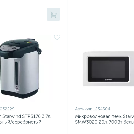
1032229
Артикул:
1234504
 Starwind STP5176 3.7л.
Микроволновая печь Starw
ерный/серебристый
SMW3020 20л. 700Вт бел