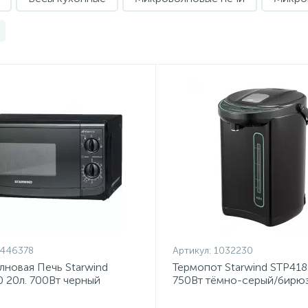
1446378
Артикул:
1032230
новая Печь Starwind
Термопот Starwind STP4181
 20л. 700Вт черный
750Вт тёмно-серый/бирю