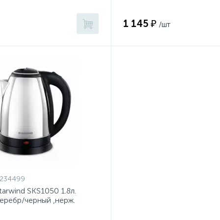
1 145 ₽
/шт
1234499
tarwind SKS1050 1.8л.
еребр/черный ,нерж.
астик