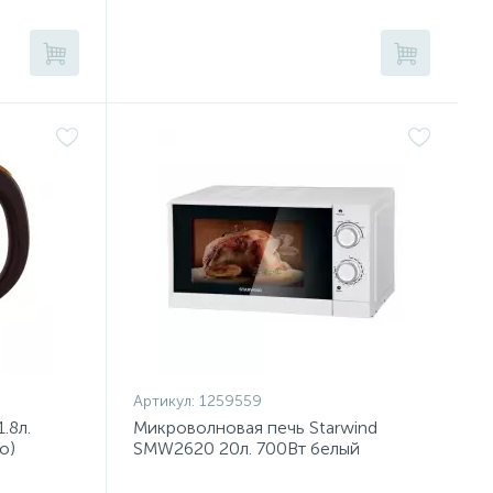
Артикул:
1259559
.8л.
Микроволновая печь Starwind
о)
SMW2620 20л. 700Вт белый