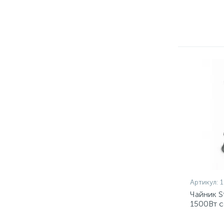
Артикул:
Чайник S
1500Вт с
сталь/пл