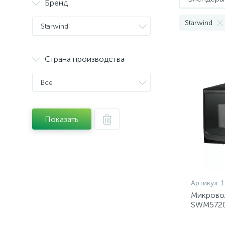
Бренд
Starwind
Starwind
Страна производства
Все
Показать
Артикул:
Микровол
SWM5720