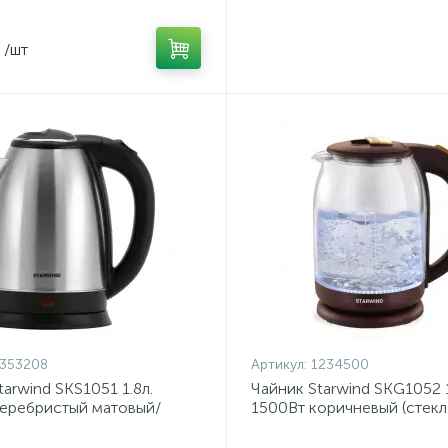
/шт
353208
Артикул:
1234500
tarwind SKS1051 1.8л.
Чайник Starwind SKG1052 1
еребристый матовый/
1500Вт коричневый (стекл