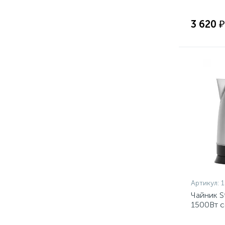
3 620 ₽
Артикул:
1
Чайник S
1500Вт с
черный