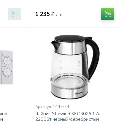
1 235 ₽
/шт
Артикул:
1447724
ind
Чайник Starwind SKG3026 1.7л.
ый
2200Вт черный/серебристый
(стекло)