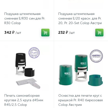
Хлорсодержащие средства
Почтовые ящики
Подушка штемпельная
Подушка штемпельная
сменная E/R30 син.для Pr.
сменная E/20 красн. для Pr.
R30 Colop
20, Pr. 20-Set Colop Австри
Экспресс-контроль концентрации
19
Приставки к столам
дезсредств
342 ₽
232 ₽
/шт
/шт
Пюпитры
Ресепшн
2
Сейфы автомобильные
Сейфы взломостойкие
Печать самонаборная
Оснастка для печати круг.с
круглая 2,5 круга d45мм
крышкой Pr. R40 бирюзовая
R45/2,5 Colop
Colop Австрия
2
Сейфы гостиничные