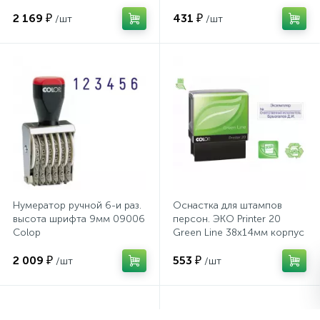
2 169 ₽
431 ₽
/шт
/шт
Сейфы депозитные
Сейфы засыпные
Сейфы мебельные
Сейфы огне-взломостойкие
Нумератор ручной 6-и раз.
Оснастка для штампов
высота шрифта 9мм 09006
персон. ЭКО Printer 20
Сейфы огнестойкие
Colop
Green Line 38х14мм корпус
черн
2 009 ₽
553 ₽
/шт
/шт
Сейфы оружейные