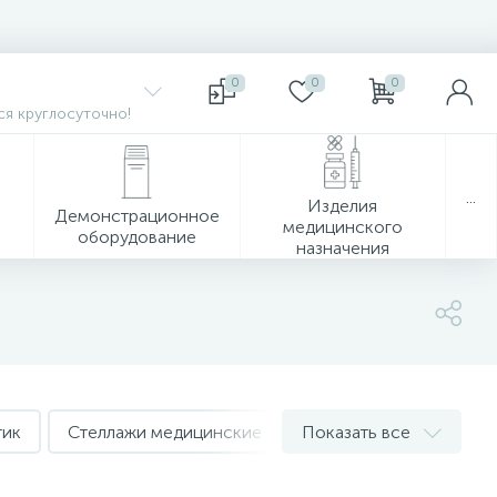
0
0
0
я круглосуточно!
...
Изделия
Демонстрационное
медицинского
оборудование
назначения
тик
Стеллажи медицинские
Показать все
Столы процедурные и