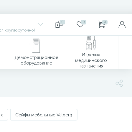
0
0
0
я круглосуточно!
...
Изделия
Демонстрационное
медицинского
оборудование
назначения
ix
Сейфы мебельные Valberg