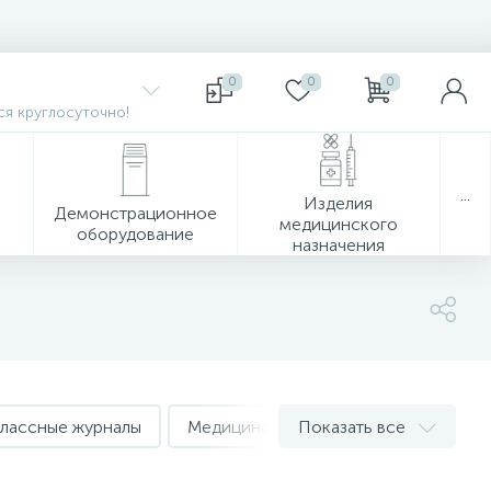
0
0
0
я круглосуточно!
...
Изделия
Демонстрационное
медицинского
оборудование
назначения
лассные журналы
Медицинские карты
Показать все
Обложки дл