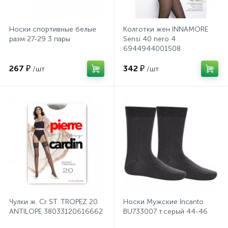
Хлорсодержащие средства
Почтовые ящики
Носки спортивные белые
Колготки жен INNAMORE
разм 27-29 3 пары
Sensi 40 nero 4
6944944001508
Экспресс-контроль концентрации
19
Приставки к столам
дезсредств
267 ₽
342 ₽
/шт
/шт
Пюпитры
Ресепшн
2
Сейфы автомобильные
Сейфы взломостойкие
Чулки ж. Cr ST. TROPEZ 20
Носки Мужские Incanto
ANTILOPE 38033120616662
BU733007 т.серый 44-46
2
Сейфы гостиничные