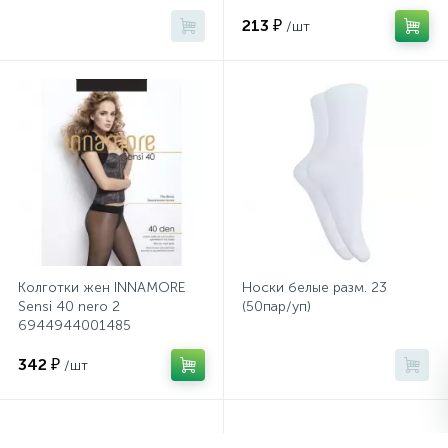
213 ₽
/шт
Сейфы депозитные
Сейфы засыпные
Сейфы мебельные
Сейфы огне-взломостойкие
Колготки жен INNAMORE
Носки белые разм. 23
Sensi 40 nero 2
(50пар/уп)
Сейфы огнестойкие
6944944001485
342 ₽
/шт
Сейфы оружейные