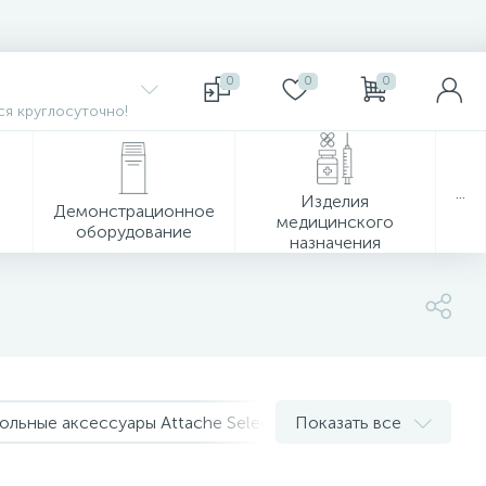
0
0
0
я круглосуточно!
...
Изделия
Демонстрационное
медицинского
оборудование
назначения
ольные аксессуары Attache Selection
Показать все
Настольные аксе