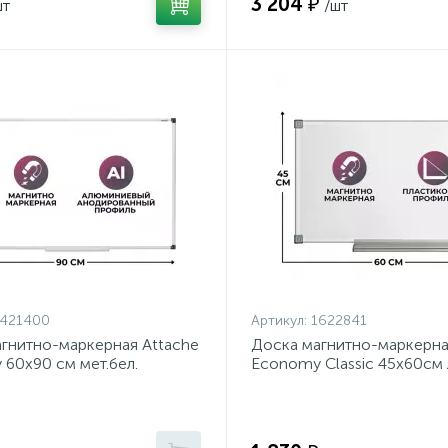
3 204 ₽
шт
/шт
1421400
Артикул:
1622841
гнитно-маркерная Attache
Доска магнитно-маркерна
60х90 см мет.бел.
Economy Classic 45х60см 
черн.угл
профиль