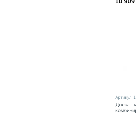
10 909
Артикул:
Доска - 
комбинир
дерев.п