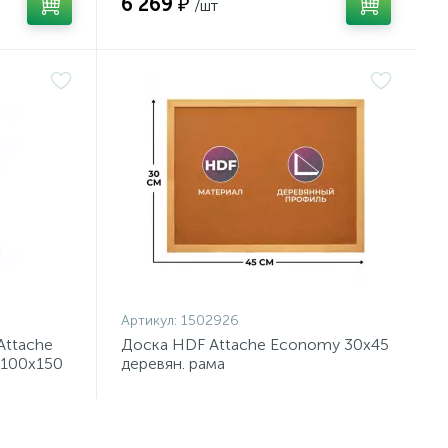
6 269 ₽
/шт
Артикул:
1502926
Attache
Доска HDF Attache Economy 30х45
.100x150
деревян. рама