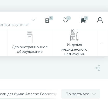
0
0
0
я круглосуточно!
...
Изделия
Демонстрационное
медицинского
оборудование
назначения
тели для бумаг Attache Economy
Показать все
Лотки и накопители дл