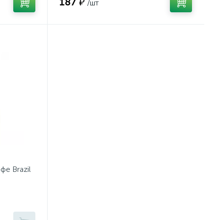
187 ₽
/шт
е Brazil