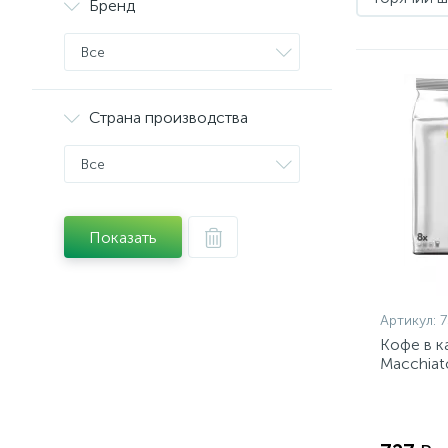
Бренд
Все
Страна производства
Все
Показать
Артикул:
7
Кофе в к
Macchiato
уп)