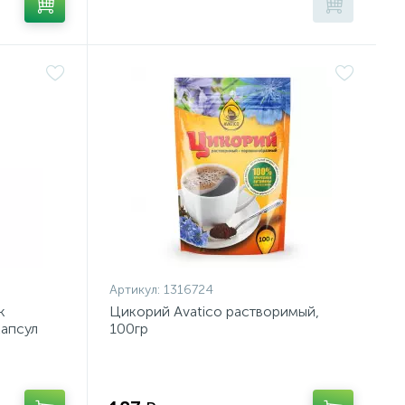
Артикул:
1316724
k
Цикорий Avatico растворимый,
капсул
100гр