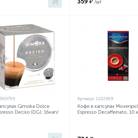
359 ₽
/шт
1369759
Артикул:
1222369
апсулах Gimoka Dolce
Кофе в капсулах Movenpic
presso Deciso (DG), 16кап/
Espresso Decaffeinato, 10 