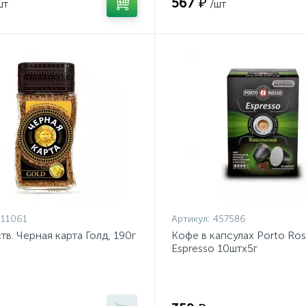
567 ₽
шт
/шт
11061
Артикул:
457586
тв. Черная карта Голд, 190г
Кофе в капсулах Porto Ro
Espresso 10штx5г