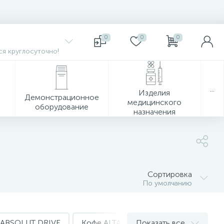
0
0
0
я круглосуточно!
...
Изделия
Демонстрационное
медицинского
оборудование
назначения
Сортировка
По умолчанию
 ABSOLUT DRIVE
Кофе ALTA ROMA
Показать все
Кофе Ambassa