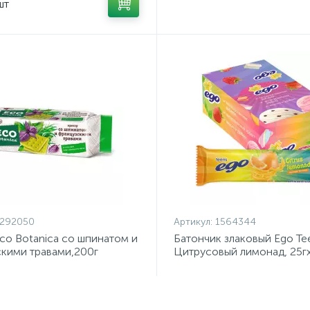
шт
1292050
Артикул:
1564344
co Botanica со шпинатом и
Батончик злаковый Ego Te
кими травами,200г
Цитрусовый лимонад, 25г