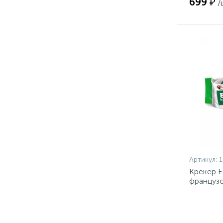
699 ₽
/
Артикул:
Крекер E
французс