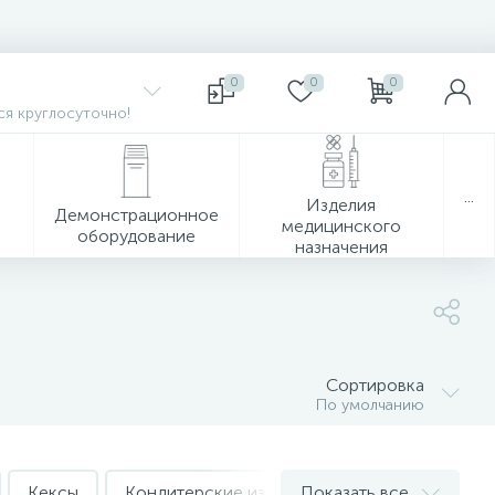
0
0
0
я круглосуточно!
...
Изделия
Демонстрационное
медицинского
оборудование
назначения
Сортировка
По умолчанию
Кексы
Кондитерские изделия весовые
Показать все
Крекер