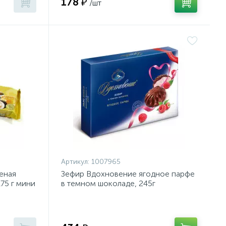
178 ₽
/шт
Артикул:
1007965
еная
Зефир Вдохновение ягодное парфе
75 г мини
в темном шоколаде, 245г