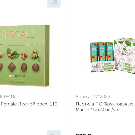
1669416
Артикул:
1712053
Pergale Лесной орех, 110г
Пастила ПС Фруктовая ле
Манго,15гх30шт/уп