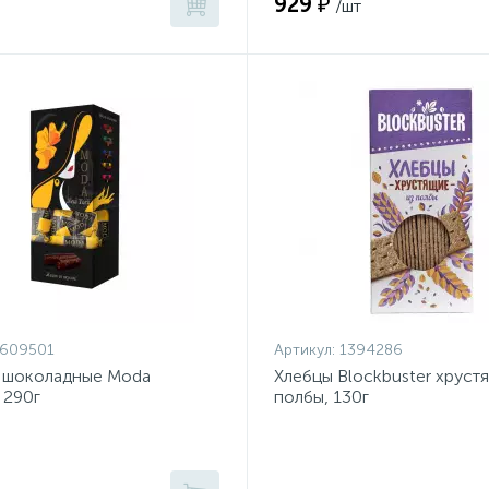
929 ₽
/шт
1609501
Артикул:
1394286
 шоколадные Moda
Хлебцы Blockbuster хруст
 290г
полбы, 130г