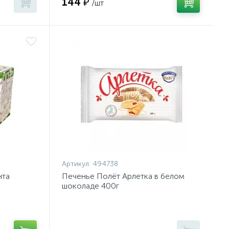
144 ₽
/шт
Артикул:
494738
нта
Печенье Полёт Арлетка в белом
шоколаде 400г