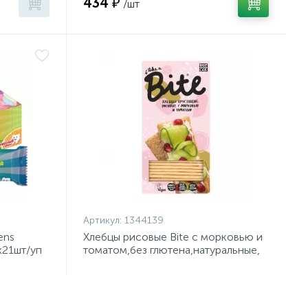
434 ₽
/шт
Артикул:
1344139
ens
Хлебцы рисовые Bite с морковью и
х21шт/уп
томатом,без глютена,натуральные,
150г