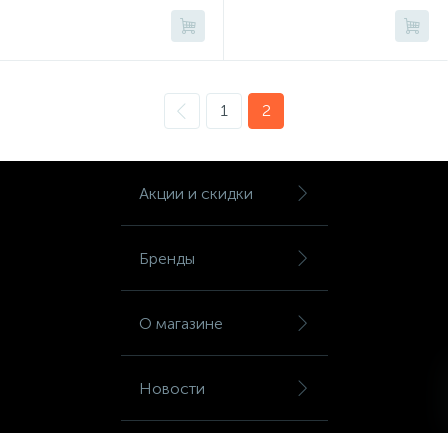
Сейфы депозитные
1
2
Сейфы засыпные
Акции и скидки
Сейфы мебельные
Бренды
Сейфы огне-взломостойкие
О магазине
Сейфы огнестойкие
Новости
Сейфы оружейные