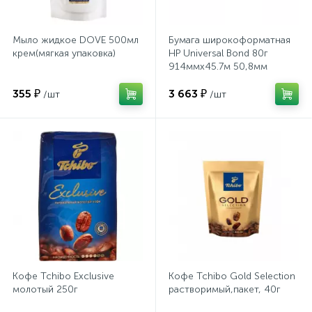
Хлорсодержащие средства
Почтовые ящики
Мыло жидкое DOVE 500мл
Бумага широкоформатная
крем(мягкая упаковка)
HP Universal Bond 80г
914ммх45.7м 50,8мм
Экспресс-контроль концентрации
19
Q1397A
Приставки к столам
дезсредств
355 ₽
3 663 ₽
/шт
/шт
Пюпитры
Ресепшн
2
Сейфы автомобильные
Сейфы взломостойкие
Кофе Tchibo Exclusive
Кофе Tchibo Gold Selection
молотый 250г
растворимый,пакет, 40г
2
Сейфы гостиничные