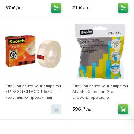
57 ₽
21 ₽
/шт
/шт
Сейфы депозитные
Сейфы засыпные
Сейфы мебельные
Сейфы огне-взломостойкие
Клейкая лента канцелярская
Клейкая лента канцелярская
3M SCOTCH 600 19х33
Attache Selection 2-х
Сейфы огнестойкие
кристально-прозрачная
сторон,переклеив,
25ммХ12м
396 ₽
/шт
Сейфы оружейные