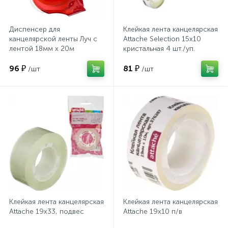
Хлорсодержащие средства
Почтовые ящики
Диспенсер для
Клейкая лента канцелярская
канцелярской ленты Луч с
Attache Selection 15х10
лентой 18мм х 20м
кристальная 4 шт./уп.
Экспресс-контроль концентрации
19
18С1228-08
Приставки к столам
дезсредств
96 ₽
81 ₽
/шт
/шт
Пюпитры
Ресепшн
2
Сейфы автомобильные
Сейфы взломостойкие
Клейкая лента канцелярская
Клейкая лента канцелярская
Attache 19x33, подвес
Attache 19х10 п/в
2
Сейфы гостиничные