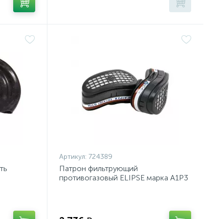
Артикул:
724389
ть
Патрон фильтрующий
противогазовый ELIPSE марка A1P3
2 шт/уп