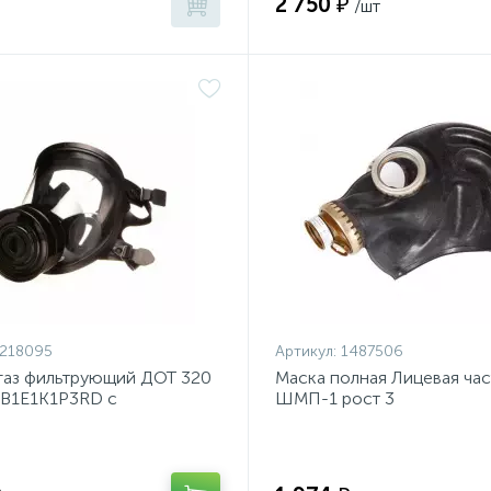
2 750 ₽
/шт
218095
Артикул:
1487506
газ фильтрующий ДОТ 320
Маска полная Лицевая час
2В1Е1К1Р3RD с
ШМП-1 рост 3
цевой маской МАГ