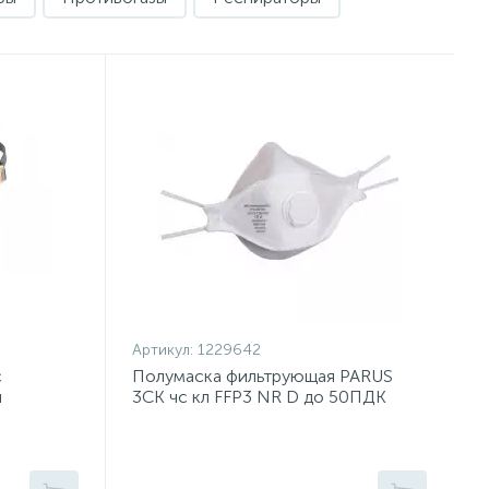
Артикул:
1229642
с
Полумаска фильтрующая PARUS
и
3CK чс кл FFP3 NR D до 50ПДК
рL