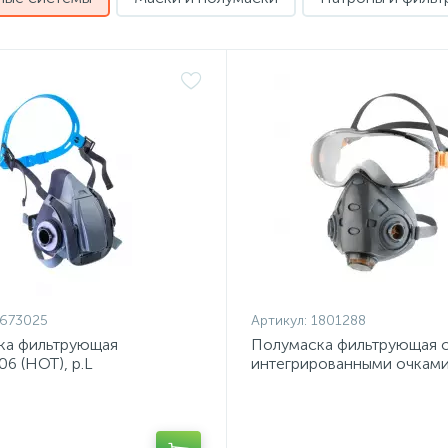
673025
Артикул:
1801288
ка фильтрующая
Полумаска фильтрующая 
6 (НОТ), р.L
интегрированными очкам
JetaSafety AirOptics9500 