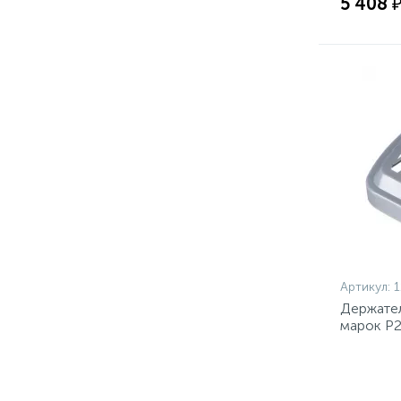
5 408 
Артикул:
1
Держател
марок Р2