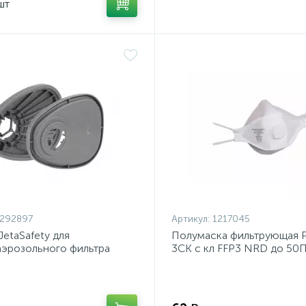
шт
292897
Артикул:
1217045
JetaSafety для
Полумаска фильтрующая 
эрозольного фильтра
3CK с кл FFP3 NRD до 50
(2шт/уп)