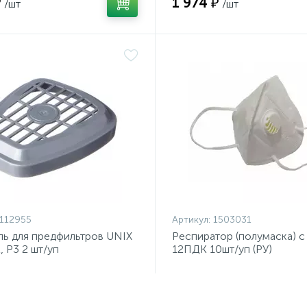
₽
1 974 ₽
/шт
/шт
112955
Артикул:
1503031
ь для предфильтров UNIX
Респиратор (полумаска) с
, Р3 2 шт/уп
12ПДК 10шт/уп (РУ)