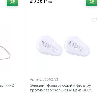
2 736 ₽
/шт
Артикул:
1662721
 кл FFP2
Элемент фильтрующий к фильтру
противоаэрозольному Бриз-1005
Р2NRD 2шт/уп