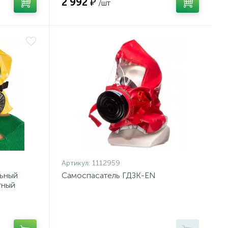
2 992 ₽
/шт
Артикул:
1112959
льный
Самоспасатель ГДЗК-EN
тный