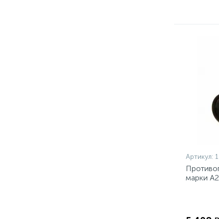
Артикул:
1
Противо
марки А
полноли