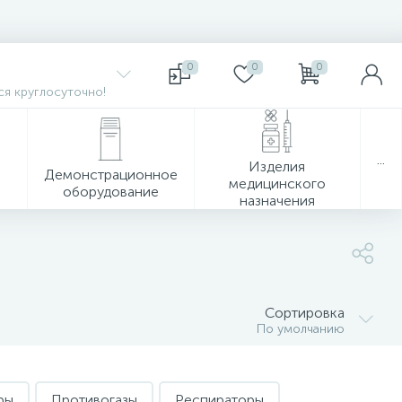
0
0
0
я круглосуточно!
...
Изделия
Демонстрационное
медицинского
оборудование
назначения
Сортировка
По умолчанию
ры
Противогазы
Респираторы