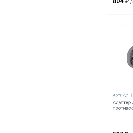
804 ₽
/
Артикул:
1
Адаптер 
противоа
арт.6101 