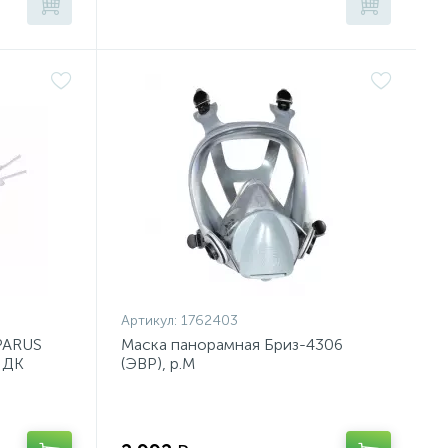
Артикул:
1762403
PARUS
Маска панорамная Бриз-4306
ПДК
(ЭВР), р.М