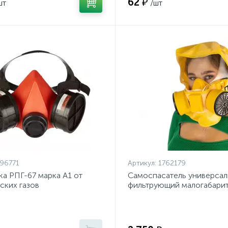
62 ₽
шт
/шт
96771
Артикул:
1762179
а РПГ-67 марка А1 от
Самоспасатель универса
ских газов
фильтрующий малогабари
(УФМС) Шанс-Е п/м