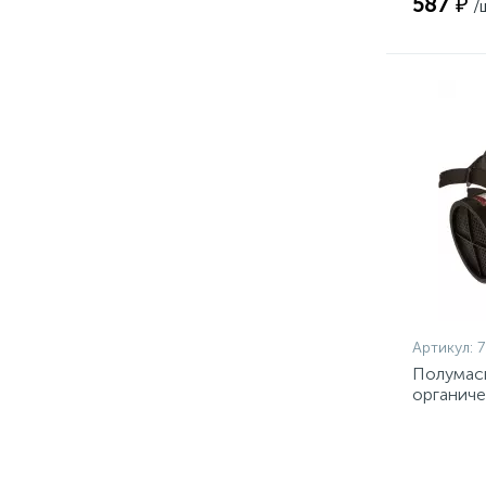
587 ₽
/
Артикул:
7
Полумаск
органиче