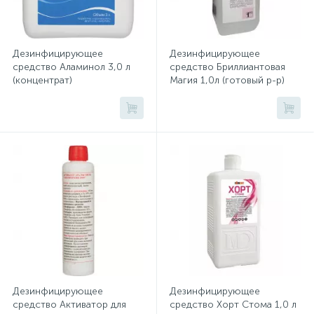
Дезинфицирующие универсальные средства Тетрамин
Дезинфицирующие универсальные средства Торимед
Хлорсодержащие средства
Почтовые ящики
Дезинфицирующее
Дезинфицирующее
Дезинфицирующие универсальные средства Трилокс
средство Аламинол 3,0 л
средство Бриллиантовая
Экспресс-контроль концентрации
19
(концентрат)
Магия 1,0л (готовый р-р)
Приставки к столам
дезсредств
УТ000001761
Дезинфицирующие универсальные средства ХОРТ
Дезинфицирующие универсальные средства Централь
Пюпитры
Дезинфицирующие универсальные средства ЭКОБРИ
Ресепшн
2
Сейфы автомобильные
Сейфы взломостойкие
Дезинфицирующее
Дезинфицирующее
средство Активатор для
средство Хорт Стома 1,0 л
2
Сейфы гостиничные