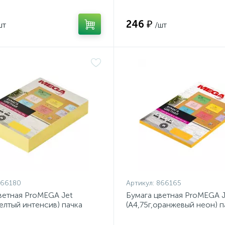
246 ₽
шт
/шт
866180
Артикул:
866165
ветная ProMEGA Jet
Бумага цветная ProMEGA J
желтый интенсив) пачка
(А4,75г,оранжевый неон) п