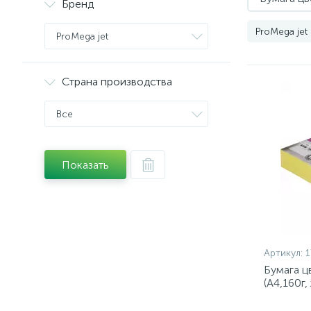
Бренд
ProMega jet
ProMega jet
Страна производства
Все
Показать
Артикул:
1
Бумага ц
(А4,160г