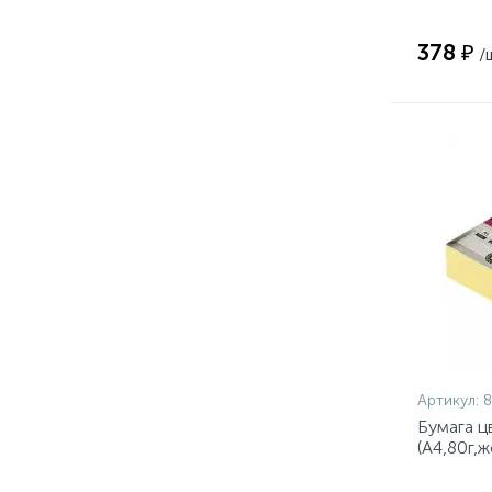
378 ₽
/
Артикул:
Бумага ц
(А4,80г,
500л