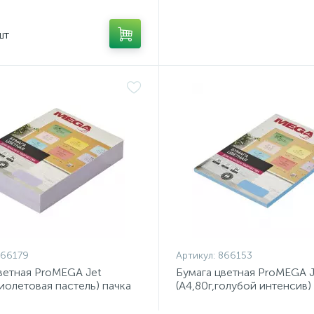
шт
866179
Артикул:
866153
ветная ProMEGA Jet
Бумага цветная ProMEGA J
фиолетовая пастель) пачка
(А4,80г,голубой интенсив)