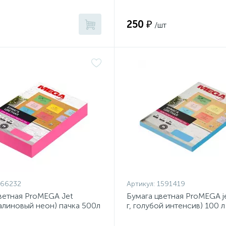
250 ₽
/шт
866232
Артикул:
1591419
ветная ProMEGA Jet
Бумага цветная ProMEGA je
малиновый неон) пачка 500л
г, голубой интенсив) 100 л