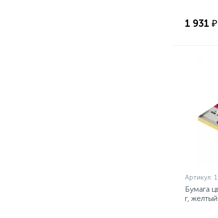
1 931 ₽
Артикул:
1
Бумага ц
г, желты