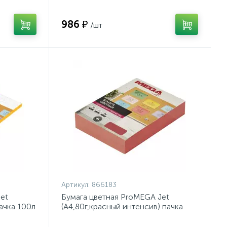
986 ₽
/шт
Артикул:
866183
et
Бумага цветная ProMEGA Jet
ачка 100л
(А4,80г,красный интенсив) пачка
500л