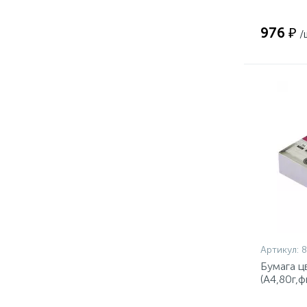
976 ₽
/
Артикул:
Бумага ц
(А4,80г,
500л