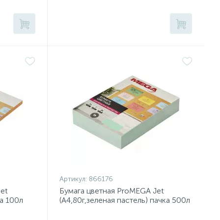
Артикул:
866176
et
Бумага цветная ProMEGA Jet
ка 100л
(А4,80г,зеленая пастель) пачка 500л