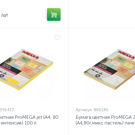
/шт
591417
Артикул:
866185
ветная ProMEGA jet (А4, 80
Бумага цветная ProMEGA J
й интенсив) 100 л
(А4,80г,микс пастель) пач