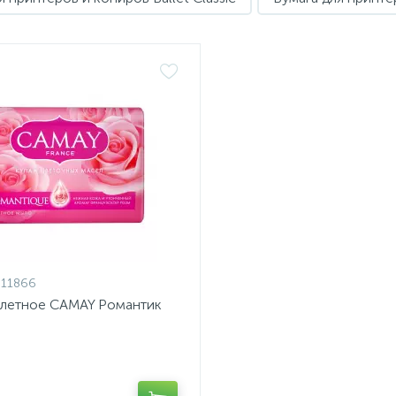
611866
алетное CAMAY Романтик