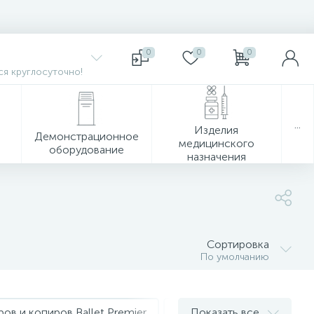
0
0
0
я круглосуточно!
...
Изделия
Демонстрационное
медицинского
оборудование
назначения
Сортировка
По умолчанию
ров и копиров Ballet Premier
Бумага для принтеров и коп
Показать все