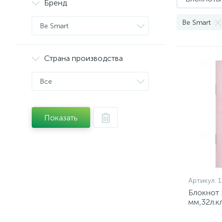
Бренд
Be Smart
Be Smart
Страна производства
Все
Показать
Артикул:
1
Блокнот
мм,32л.к
Smart,Sil