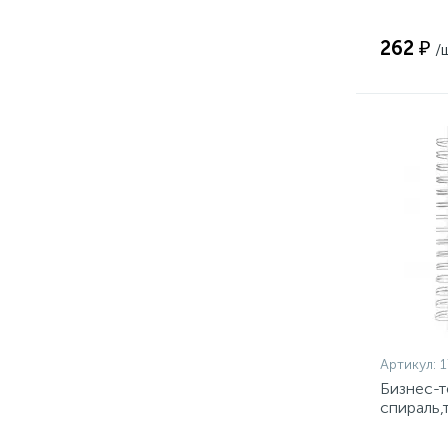
262 ₽
/
Артикул:
Бизнес-т
спираль,
Smart,N