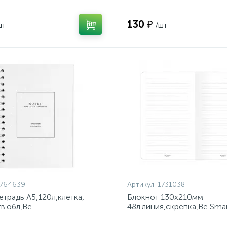
130 ₽
шт
/шт
1764639
Артикул:
1731038
етрадь А5,120л,клетка,
Блокнот 130х210мм
тв.обл,Be
48л.линия,скрепка,Be Sma
otes,N3689
листья,N3647