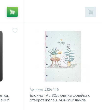
Артикул:
1326446
етка,
Блокнот А5 80л. клетка склейка с
alism
отверст./колец. Mur-mur лампа.
N2433