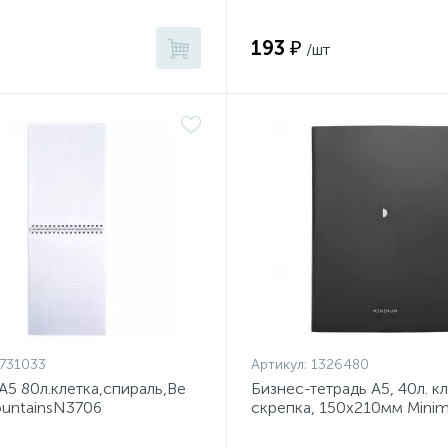
193 ₽
/шт
731033
Артикул:
1326480
А5 80л.клетка,спираль,Be
Бизнес-тетрадь А5, 40л. кл
untainsN3706
скрепка, 150х210мм Minim
черный N2505