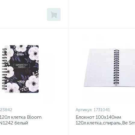
823842
Артикул:
1731041
120л клетка Bloom
Блокнот 100х140мм
N1242 белый
120л.клетка,спираль,Be S
черн,N3731