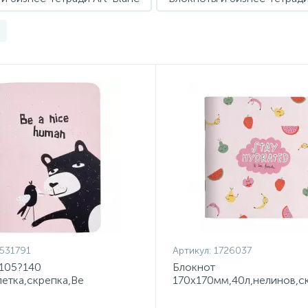
531791
Артикул:
1726037
 105?140
Блокнот
летка,скрепка,Be
170х170мм,40л,нелинов,с
ly,N3139
Smart,Juicy,N3670