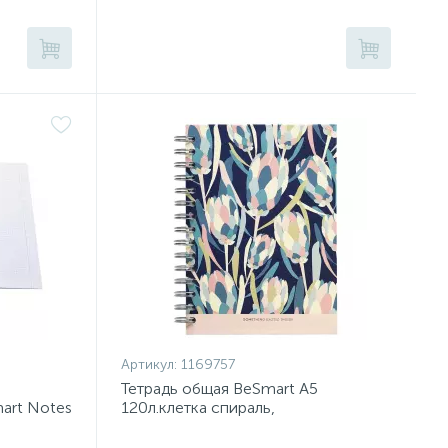
Артикул:
1169757
Тетрадь общая BeSmart А5
mart Notes
120л.клетка спираль,
тв.пер.Evergreen синийN1934