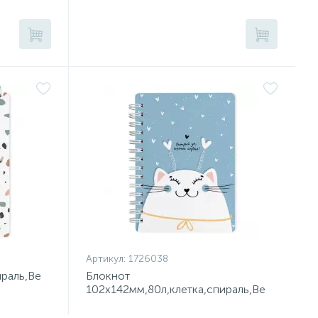
Артикул:
1726038
ираль,Be
Блокнот
102х142мм,80л,клетка,спираль,Be
Smart,Mur-Mur,N3721