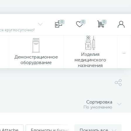
0
0
0
я круглосуточно!
...
Изделия
Демонстрационное
медицинского
оборудование
назначения
Сортировка
По умолчанию
 Attache
Блокноты и бизнес-тетради Attache Selection
Показать все