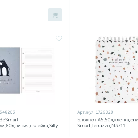
1548203
Артикул:
1726028
 BeSmart
Блокнот А5,50л,клетка,сп
м,80л,линия,склейка,Silly
Smart,Terrazzo,N3711