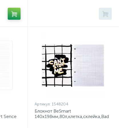
Артикул:
1548204
Блокнот BeSmart
rt Sence
140х198мм,80л,клетка,склейка,Bad
girl N3130