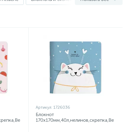
Артикул:
1726036
Блокнот
крепка,Be
170х170мм,40л,нелинов,скрепка,Be
Smart,Mur-Mur,N3667