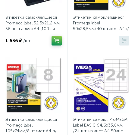
Хлорсодержащие средства
Почтовые ящики
Этикетки самоклеящиеся
Этикетки самоклеящиеся
Promega label 52,5х21,2 мм
Promega label
56 шт. на листА4 (100 ли
50х28,5мм/40 шт.лист А4п/
Экспресс-контроль концентрации
19
глян (25л/уп)
Приставки к столам
дезсредств
1 636 ₽
/шт
Пюпитры
Ресепшн
2
Сейфы автомобильные
Сейфы взломостойкие
Этикетки самоклеящиеся
Этикетки самокл. ProMEGA
Promega label
Label BASIC 64,6х33,8мм
105х74мм/8шт.лист А4 п/
/24 шт. на лист А4 50лис
2
Сейфы гостиничные