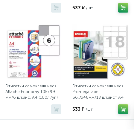
глян (25л/уп)
537 ₽
/шт
Сейфы депозитные
Сейфы засыпные
Сейфы мебельные
Сейфы огне-взломостойкие
Этикетки самоклеящиеся
Этикетки самоклеящиеся
Attache Economy 105х99
Promega label
Сейфы огнестойкие
мм/6 шт.лис. А4 (100л./уп)
66,7х46мм/18 шт.лист А4
п/глян(25л/уп)
533 ₽
/шт
Сейфы оружейные