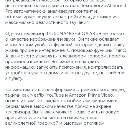
испытывали только в кинотеатрах. Технология AI Sound
Pro автоматически анализирует контент и
Профессиональные дезинфицирующие
18
Расходные материалы для ортопедии
Мини-кухни
оптимизирует звуковые настройки для достижения
средства
максимально реалистичного звучания.
Профессиональные чистящие и
3
2
Однако телевизор LG 50NANO766QA.ARUB не только
Расходные материалы для стерилизации
Многоместные секции
дезинфицирующие средства
о качестве изображения и звука. Он также обладает
множеством удобных функций, которые сделают вашу
жизнь проще и интереснее. С помощью функции ThinQ
Системы и компоненты для взятия
Специальные средства для стирки
Модульная мягкая мебель
AI вы можете управлять телевизором голосом, просто
биологического материала
произнося команды. Вы сможете находить
информацию, запускать приложения, контролировать
Средства специального назначения
Средства первой помощи
Надувная мебель и матрасы
устройства умного дома и многое другое, не прибегая
к пульту.
258
Совместимость с платформами стримингового видео,
Универсальные
Таблетницы
Обувницы
такими как Netflix, YouTube и Amazon Prime Video,
позволит вам наслаждаться любимыми фильмами и
сериалами в высоком качестве прямо на экране
4
Химия для прачечных и химчисток
Тесты на наркотики
Организаторы рабочего места
телевизора. Вы также сможете подключить игровую
приставку или компьютер и наслаждаться
великолепной графикой и быстрым откликом.
Хирургическая одежда
Пластиковая мебель