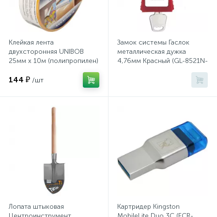
Тумбы
Урны
Клейкая лента
Замок системы Гаслок
двухсторонняя UNIBOB
металлическая дужка
25мм х 10м (полипропилен)
4,76мм Красный (GL-8521N-
Флаги
KD-RED)
144 ₽
/шт
Фурнитура и комплектующие
Фурнитура к дверям
Цветочницы
Шкафы
Лопата штыковая
Картридер Kingston
Центроинструмент
MobileLite Duo 3C (FCR-