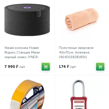
Системы хранения
Стеллажи
Столы
Умная колонка Новая
Полотенце махровое
Столы обеденные
Яндекс.Станция Мини
40х70см. бежевое,
черный оникс (YNDX-
(4640018281891)
00021K)
Стулья для посетителей
7 990 ₽
174 ₽
/шт
/шт
1
Стулья и табуреты
Тележки специализированные