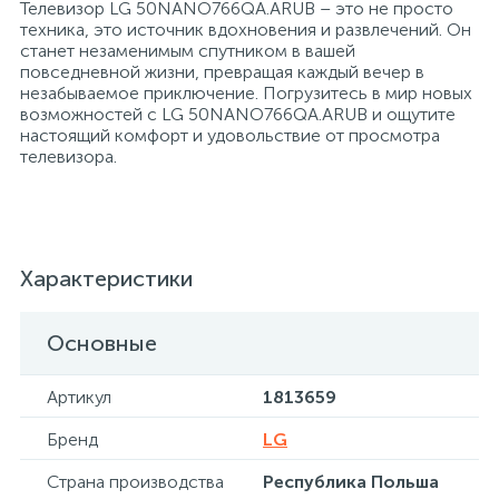
Телевизор LG 50NANO766QA.ARUB – это не просто
техника, это источник вдохновения и развлечений. Он
станет незаменимым спутником в вашей
Хлорсодержащие средства
Почтовые ящики
повседневной жизни, превращая каждый вечер в
незабываемое приключение. Погрузитесь в мир новых
возможностей с LG 50NANO766QA.ARUB и ощутите
Экспресс-контроль концентрации
19
настоящий комфорт и удовольствие от просмотра
Приставки к столам
дезсредств
телевизора.
Пюпитры
Характеристики
Ресепшн
Основные
2
Сейфы автомобильные
Артикул
1813659
Сейфы взломостойкие
Бренд
LG
Страна производства
Республика Польша
2
Сейфы гостиничные