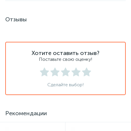
Отзывы
Сейфы депозитные
Сейфы засыпные
Хотите оставить отзыв?
Сейфы мебельные
Поставьте свою оценку!
Сейфы огне-взломостойкие
Сделайте выбор!
Сейфы огнестойкие
Рекомендации
Сейфы оружейные