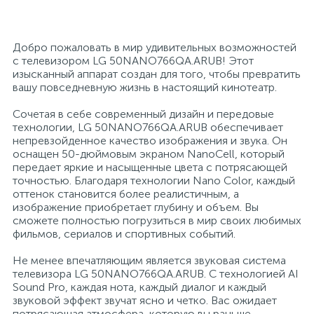
26
12
3
От насекомых и грызунов
Медицинская вата и салфетки
Кэшбоксы
Добро пожаловать в мир удивительных возможностей
с телевизором LG 50NANO766QA.ARUB! Этот
3
изысканный аппарат создан для того, чтобы превратить
Отбеливатели и пятновыводители
Медицинский инструментарий
Матрасы
вашу повседневную жизнь в настоящий кинотеатр.
Сочетая в себе современный дизайн и передовые
По уходу за коврами и мебелью
Медицинское белье и покрытия
Мебель для дошкольных учреждений
технологии, LG 50NANO766QA.ARUB обеспечивает
непревзойденное качество изображения и звука. Он
оснащен 50-дюймовым экраном NanoCell, который
31
3
По уходу за стеклами и зеркалами
Медицинское оборудование
Мебель для столовых
передает яркие и насыщенные цвета с потрясающей
точностью. Благодаря технологии Nano Color, каждый
оттенок становится более реалистичным, а
2
изображение приобретает глубину и объем. Вы
Порошок автомат
Пластыри и повязки
Мебель для торговых залов
сможете полностью погрузиться в мир своих любимых
фильмов, сериалов и спортивных событий.
2
Порошок для ручной стирки
Процедурная одежда
Мебель хозяйственная
Не менее впечатляющим является звуковая система
телевизора LG 50NANO766QA.ARUB. С технологией AI
Sound Pro, каждая нота, каждый диалог и каждый
Расходные материалы для гинекологии и
3
4
звуковой эффект звучат ясно и четко. Вас ожидает
Порошок универсальный
Медицинская мебель
урологии
потрясающая атмосфера, которую вы раньше