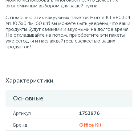
экономичным выбором для вашей кухни.
Профессиональные дезинфицирующие
18
Расходные материалы для ортопедии
Мини-кухни
С помощью этих вакуумных пакетов Home Kit VB0304
средства
Уп. (0.3х0.4м, 50 шт) вы можете быть уверены, что ваши
продукты будут свежими и вкусными на долгое время.
Профессиональные чистящие и
3
2
Не откладывайте на потом, приобретите эти пакеты
Расходные материалы для стерилизации
Многоместные секции
дезинфицирующие средства
уже сегодня и наслаждайтесь свежестью ваших
продуктов!
Системы и компоненты для взятия
Специальные средства для стирки
Модульная мягкая мебель
биологического материала
Средства специального назначения
Средства первой помощи
Надувная мебель и матрасы
Характеристики
258
Универсальные
Таблетницы
Обувницы
Основные
4
Артикул
1753976
Химия для прачечных и химчисток
Тесты на наркотики
Организаторы рабочего места
Бренд
Office Kit
Хирургическая одежда
Пластиковая мебель