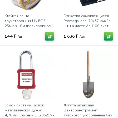
Системы хранения
Клейкая лента
Этикетки самоклеящиеся
Стеллажи
двухсторонняя UNIBOB
Promega label 70х37 мм/24
25мм х 10м (полипропилен)
шт. на листе А4 (100 лист
Столы
144 ₽
1 636 ₽
/шт
/шт
Столы обеденные
Стулья для посетителей
1
Стулья и табуреты
Тележки специализированные
Замок системы Гаслок
Лопата штыковая
металлическая дужка
Центроинструмент
4,76мм Красный (GL-8521N-
титановая укороченная без