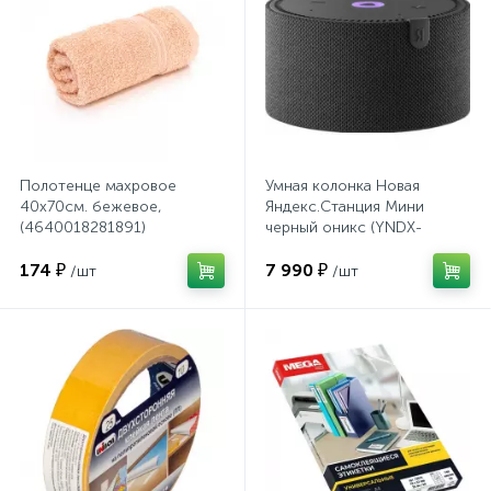
Сейфы депозитные
Сейфы засыпные
Полотенце махровое
Умная колонка Новая
40х70см. бежевое,
Яндекс.Станция Мини
Сейфы мебельные
(4640018281891)
черный оникс (YNDX-
00021K)
174 ₽
7 990 ₽
/шт
/шт
Сейфы огне-взломостойкие
Сейфы огнестойкие
Сейфы оружейные