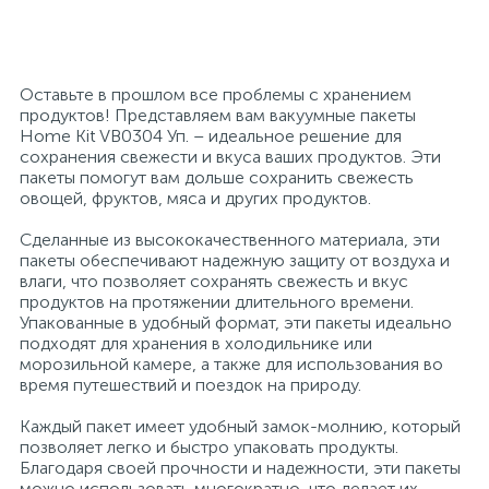
26
12
3
От насекомых и грызунов
Медицинская вата и салфетки
Кэшбоксы
Оставьте в прошлом все проблемы с хранением
3
продуктов! Представляем вам вакуумные пакеты
Отбеливатели и пятновыводители
Медицинский инструментарий
Матрасы
Home Kit VB0304 Уп. – идеальное решение для
сохранения свежести и вкуса ваших продуктов. Эти
пакеты помогут вам дольше сохранить свежесть
По уходу за коврами и мебелью
Медицинское белье и покрытия
Мебель для дошкольных учреждений
овощей, фруктов, мяса и других продуктов.
Сделанные из высококачественного материала, эти
31
3
По уходу за стеклами и зеркалами
Медицинское оборудование
Мебель для столовых
пакеты обеспечивают надежную защиту от воздуха и
влаги, что позволяет сохранять свежесть и вкус
продуктов на протяжении длительного времени.
2
Упакованные в удобный формат, эти пакеты идеально
Порошок автомат
Пластыри и повязки
Мебель для торговых залов
подходят для хранения в холодильнике или
морозильной камере, а также для использования во
время путешествий и поездок на природу.
2
Порошок для ручной стирки
Процедурная одежда
Мебель хозяйственная
Каждый пакет имеет удобный замок-молнию, который
позволяет легко и быстро упаковать продукты.
Расходные материалы для гинекологии и
3
4
Благодаря своей прочности и надежности, эти пакеты
Порошок универсальный
Медицинская мебель
урологии
можно использовать многократно, что делает их