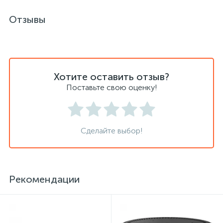
Отзывы
Хлорсодержащие средства
Почтовые ящики
Экспресс-контроль концентрации
19
Приставки к столам
дезсредств
Хотите оставить отзыв?
Поставьте свою оценку!
Пюпитры
Ресепшн
Сделайте выбор!
2
Сейфы автомобильные
Рекомендации
Сейфы взломостойкие
2
Сейфы гостиничные