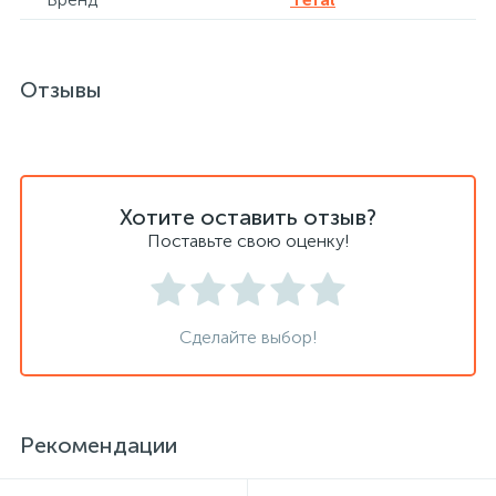
Хлорсодержащие средства
Почтовые ящики
Отзывы
Экспресс-контроль концентрации
19
Приставки к столам
дезсредств
Пюпитры
Хотите оставить отзыв?
Поставьте свою оценку!
Ресепшн
Сделайте выбор!
2
Сейфы автомобильные
Сейфы взломостойкие
Рекомендации
2
Сейфы гостиничные