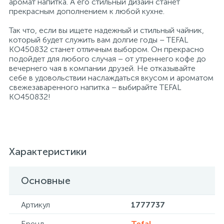
аромат напитка. А его стильный дизайн станет
прекрасным дополнением к любой кухне.
Профессиональные дезинфицирующие
18
Расходные материалы для ортопедии
Мини-кухни
средства
Так что, если вы ищете надежный и стильный чайник,
который будет служить вам долгие годы – TEFAL
KO450832 станет отличным выбором. Он прекрасно
Профессиональные чистящие и
3
2
Расходные материалы для стерилизации
Многоместные секции
подойдет для любого случая – от утреннего кофе до
дезинфицирующие средства
вечернего чая в компании друзей. Не отказывайте
себе в удовольствии наслаждаться вкусом и ароматом
Системы и компоненты для взятия
свежезаваренного напитка – выбирайте TEFAL
Специальные средства для стирки
Модульная мягкая мебель
биологического материала
KO450832!
Средства специального назначения
Средства первой помощи
Надувная мебель и матрасы
Характеристики
258
Универсальные
Таблетницы
Обувницы
Основные
4
Химия для прачечных и химчисток
Тесты на наркотики
Организаторы рабочего места
Артикул
1777737
Хирургическая одежда
Пластиковая мебель
Бренд
Tefal