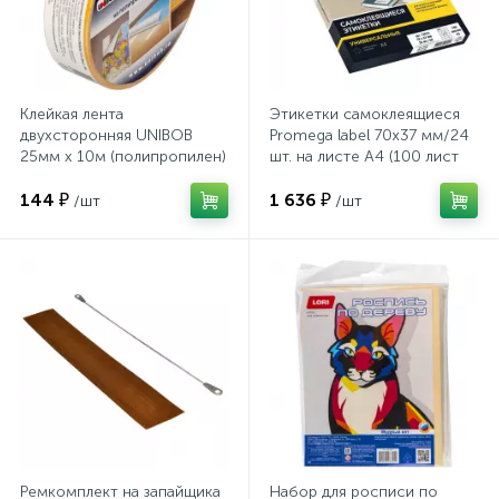
Системы хранения
Стеллажи
Клейкая лента
Этикетки самоклеящиеся
двухсторонняя UNIBOB
Promega label 70х37 мм/24
Столы
25мм х 10м (полипропилен)
шт. на листе А4 (100 лист
144 ₽
1 636 ₽
/шт
/шт
Столы обеденные
Стулья для посетителей
1
Стулья и табуреты
Тележки специализированные
Ремкомплект на запайщика
Набор для росписи по