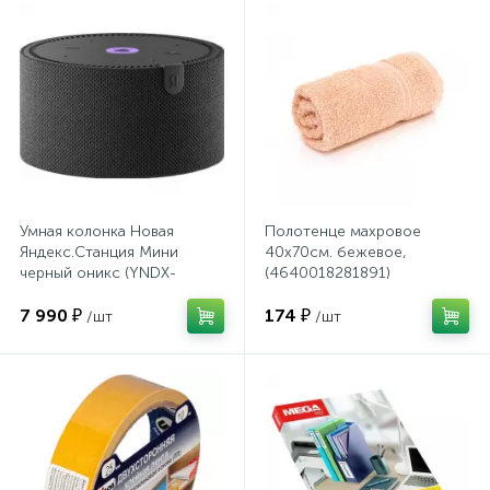
Сейфы депозитные
Сейфы засыпные
Сейфы мебельные
Умная колонка Новая
Полотенце махровое
Яндекс.Станция Мини
40х70см. бежевое,
черный оникс (YNDX-
(4640018281891)
Сейфы огне-взломостойкие
00021K)
7 990 ₽
174 ₽
/шт
/шт
Сейфы огнестойкие
Сейфы оружейные