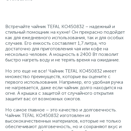
26
12
3
От насекомых и грызунов
Медицинская вата и салфетки
Кэшбоксы
Встречайте чайник TEFAL KO450832 – надежный и
3
Отбеливатели и пятновыводители
Медицинский инструментарий
Матрасы
стильный помощник на кухне! Он прекрасно подойдет
как для ежедневного использования, так и для особых
случаев. Его емкость составляет 1,7 литра, что
достаточно для приготовления чая или кофе на
По уходу за коврами и мебелью
Медицинское белье и покрытия
Мебель для дошкольных учреждений
несколько человек. А мощность в 2400 Вт позволит
быстро нагреть воду и не терять время на ожидание.
31
3
По уходу за стеклами и зеркалами
Медицинское оборудование
Мебель для столовых
Но это еще не все! Чайник TEFAL KO450832 имеет
множество преимуществ, которые вы оцените с
первого использования. Например, его удобная ручка
2
не нагревается, даже если чайник долго находится на
Порошок автомат
Пластыри и повязки
Мебель для торговых залов
огне. А крышка с защитой от случайного открытия
защитит вас от возможных ожогов.
2
Порошок для ручной стирки
Процедурная одежда
Мебель хозяйственная
Но самое главное – это качество и долговечность.
Чайник TEFAL KO450832 изготовлен из
высококачественных материалов, которые не только
Расходные материалы для гинекологии и
3
4
обеспечивают долговечность, но и сохраняют вкус и
Порошок универсальный
Медицинская мебель
урологии