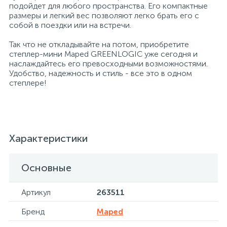
подойдет для любого пространства. Его компактные
размеры и легкий вес позволяют легко брать его с
собой в поездки или на встречи.
Хлорсодержащие средства
Почтовые ящики
Так что не откладывайте на потом, приобретите
степлер-мини Maped GREENLOGIC уже сегодня и
Экспресс-контроль концентрации
19
Приставки к столам
наслаждайтесь его превосходными возможностями.
дезсредств
Удобство, надежность и стиль - все это в одном
степлере!
Пюпитры
Ресепшн
Характеристики
2
Сейфы автомобильные
Основные
Артикул
263511
Сейфы взломостойкие
Бренд
Maped
2
Сейфы гостиничные