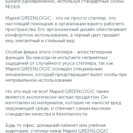
бумаги одновременно, используя стандартные скобы
№24/6.
Профессиональные дезинфицирующие
18
Расходные материалы для ортопедии
Мини-кухни
средства
Maped GREENLOGIC - это не просто степлер, это
настоящий помощник в организации вашего рабочего
пространства. Его эргономичный дизайн обеспечивает
Профессиональные чистящие и
3
2
Расходные материалы для стерилизации
Многоместные секции
комфортное использование, а черный цвет придает
дезинфицирующие средства
ему элегантный и стильный вид.
Системы и компоненты для взятия
Особая фишка этого степлера - антистеплерная
Специальные средства для стирки
Модульная мягкая мебель
биологического материала
функция. Вы никогда не испытаете неприятных
ощущений от случайного укуса степлера, так как
Maped GREENLOGIC оснащен специальным
Средства специального назначения
Средства первой помощи
Надувная мебель и матрасы
механизмом, который предотвращает вылет скобы при
неправильном использовании.
258
Но это еще не все! Maped GREENLOGIC также
Универсальные
Таблетницы
Обувницы
является экологически чистым продуктом. Он
изготовлен из материалов, которые не наносят вред
окружающей среде, и отвечает самым высоким
4
Химия для прачечных и химчисток
Тесты на наркотики
Организаторы рабочего места
стандартам качества и безопасности.
Будь то офис, домашний кабинет или учебная
Хирургическая одежда
Пластиковая мебель
аудитория, степлер-мини Maped GREENLOGIC