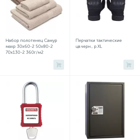
Тумбы
Урны
Набор полотенец Самур
Перчатки тактические
Флаги
махр 30х60-2 50х80-2
цв.черн., р.XL
70х130-2 360г/м2
крем,беж 141684
Фурнитура и комплектующие
Фурнитура к дверям
Цветочницы
Шкафы