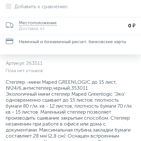
Добавить к сравнению
Для медицинского инструментария, изделий
162
29
36
34
8
Пакеты почтовые
Запасной баллончик
Конференц-кресла
Товары для бани и сауны
Папки адресные
Средства защиты органов дыхания
Ценники и держатели для ценников
Тележки уборочные
и поверхностей
Местоположение
0 ₽
Доставка от
Этикетки и оборудование для торговой
116
47
11
1
Планинги
Кондиционеры для белья
Защитная одежда
Кресла для детей
Товары для пикника
Электрогирлянды и световые фигуры
Средства защиты органов зрения
Технические ткани и полотенца
маркировки
Наличный и безналичный расчет, банковские карты
Изделия для сбора и хранения медицинских
21
8
1
Самоклеящиеся этикетки специальные
Моющие средства для уборки помещений
Кресла для операторов
Тренажеры и фитнес
Средства защиты органов слуха
отходов
Артикул:
263511
25
3
1
Пока нет отзывов
Самоклеящиеся этикетки универсальные
Мыло жидкое
Инъекционные средства
Кресла для руководителей
Туризм
Средства предупреждения травм
Степлер -мини Maped GREENLOGIC до 15 лист,
№24/6,антистеплер,черный,353011
Самоклеящиеся этикетки универсальные
399
1
Мыло кусковое
Контактные среды для исследований
Кресла и пуфы
Трикотаж
Экологичный мини степлер Maped Greenlogic 'Эко'
нестандартных размеров
одновременно сшивает до 15 листов: плотность
бумаги 80 г/м. кв - 12 листов, плотность бумаги 70 г/м.
117
2
2
1
кв - 15 листов. Маленький степлер позволяет
Средства для удаления этикеток
Освежители воздуха автоматические
Марля
Кресла с ортопедическими свойствами
Фартуки
производить сшивание закрытым способом. Степлер
незаменим при работе в офисе или дома с
документами. Максимальная глубина закладки бумаги
73
2
От накипи
Маски одноразовые
Кровати и изголовья
Халаты
составляет 28 мм (2,8 см). Оснащен встроенным