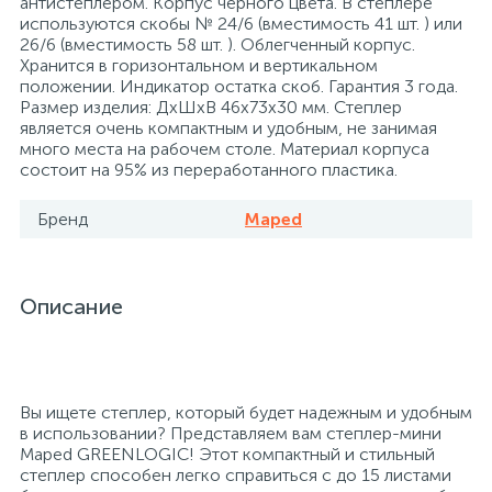
антистеплером. Корпус черного цвета. В степлере
используются скобы № 24/6 (вместимость 41 шт. ) или
26
12
3
26/6 (вместимость 58 шт. ). Облегченный корпус.
От насекомых и грызунов
Медицинская вата и салфетки
Кэшбоксы
Хранится в горизонтальном и вертикальном
положении. Индикатор остатка скоб. Гарантия 3 года.
Размер изделия: ДхШхВ 46x73x30 мм. Степлер
3
Отбеливатели и пятновыводители
Медицинский инструментарий
Матрасы
является очень компактным и удобным, не занимая
много места на рабочем столе. Материал корпуса
состоит на 95% из переработанного пластика.
По уходу за коврами и мебелью
Медицинское белье и покрытия
Мебель для дошкольных учреждений
Бренд
Maped
31
3
По уходу за стеклами и зеркалами
Медицинское оборудование
Мебель для столовых
Описание
2
Порошок автомат
Пластыри и повязки
Мебель для торговых залов
2
Порошок для ручной стирки
Процедурная одежда
Мебель хозяйственная
Вы ищете степлер, который будет надежным и удобным
в использовании? Представляем вам степлер-мини
Maped GREENLOGIC! Этот компактный и стильный
Расходные материалы для гинекологии и
3
4
степлер способен легко справиться с до 15 листами
Порошок универсальный
Медицинская мебель
урологии