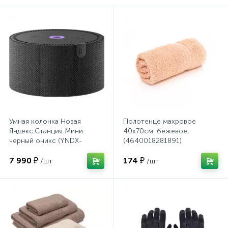
Системы хранения
Стеллажи
Столы
Столы обеденные
Умная колонка Новая
Полотенце махровое
Яндекс.Станция Мини
40х70см. бежевое,
Стулья для посетителей
черный оникс (YNDX-
(4640018281891)
00021K)
7 990 ₽
174 ₽
/шт
/шт
1
Стулья и табуреты
Тележки специализированные