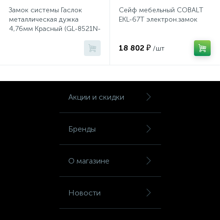
Шкафы для бумаг
Замок системы Гаслок
Сейф мебельный СOBALT
металлическая дужка
EKL-67Т электрон.замок
4,76мм Красный (GL-8521N-
KD-RED)
Шкафы для одежды
18 802 ₽
/шт
Шкафы для сумок
Акции и скидки
Шкафы картотечные
Бренды
Шкафы тамбурные
О магазине
Школьная мебель
Новости
Ящики для ключей