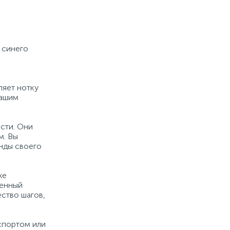
 синего
ляет нотку
вашим
сти. Они
м. Вы
унды своего
же
оенный
ство шагов,
 спортом или