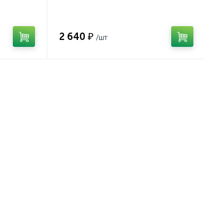
укороченная без рукоятки (1362)
2 640 ₽
/шт