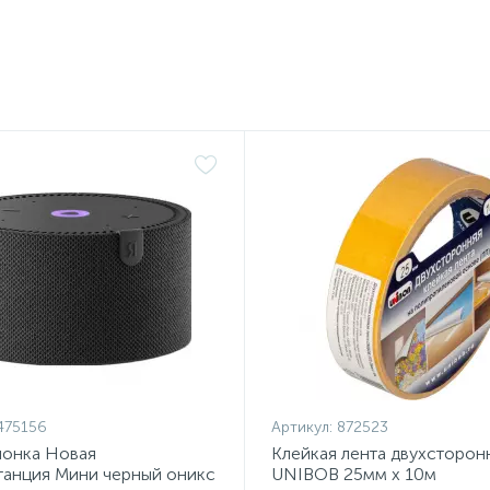
475156
Артикул:
872523
лонка Новая
Клейкая лента двухсторон
танция Мини черный оникс
UNIBOB 25мм х 10м