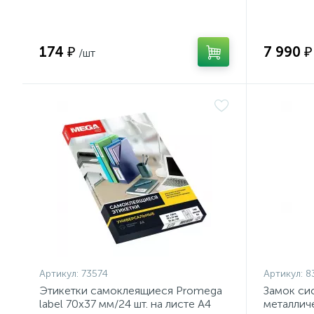
(YNDX-00
174 ₽
7 990 ₽
/шт
Артикул:
73574
Артикул:
8
Этикетки самоклеящиеся Promega
Замок си
label 70х37 мм/24 шт. на листе А4
металлич