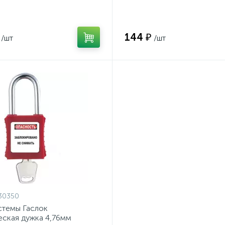
021K)
(полипропилен)
144 ₽
/шт
/шт
30350
стемы Гаслок
еская дужка 4,76мм