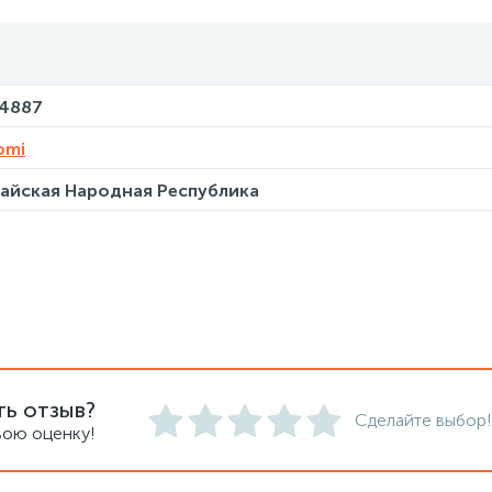
14887
omi
айская Народная Республика
ть отзыв?
Сделайте выбор!
вою оценку!