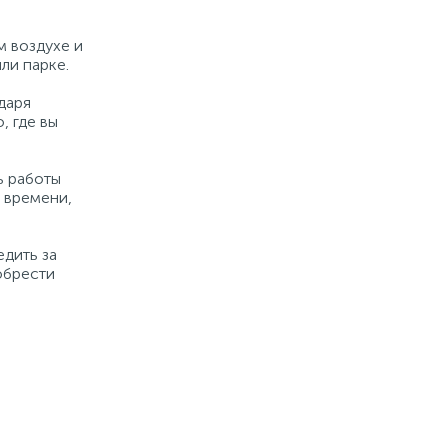
м воздухе и
ли парке.
даря
, где вы
ь работы
 времени,
едить за
 обрести