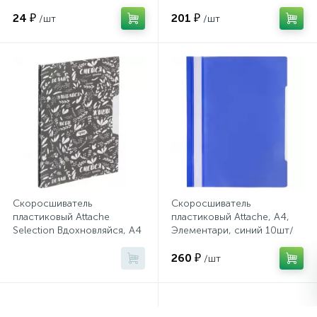
10шт/уп
24 ₽
201 ₽
/шт
/шт
Сейфы депозитные
Сейфы засыпные
Сейфы мебельные
Сейфы огне-взломостойкие
Скоросшиватель
Скоросшиватель
пластиковый Attache
пластиковый Attache, А4,
Сейфы огнестойкие
Selection Вдохновляйся, А4
Элементари, синий 10шт/
плот 0,5мм
уп
260 ₽
/шт
Сейфы оружейные