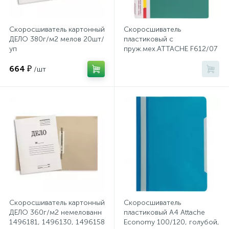
Хлорсодержащие средства
Почтовые ящики
Скоросшиватель картонный
Скоросшиватель
ДЕЛО 380г/м2 мелов 20шт/
пластиковый с
уп
пруж.мех.ATTACHE F612/07
Экспресс-контроль концентрации
19
1496205,1496156,1496175
17мм зеленый
Приставки к столам
дезсредств
664 ₽
/шт
Пюпитры
Ресепшн
2
Сейфы автомобильные
Сейфы взломостойкие
Скоросшиватель картонный
Скоросшиватель
ДЕЛО 360г/м2 немелованн
пластиковый A4 Attache
1496181, 1496130, 1496158
Economy 100/120, голубой,
2
Сейфы гостиничные