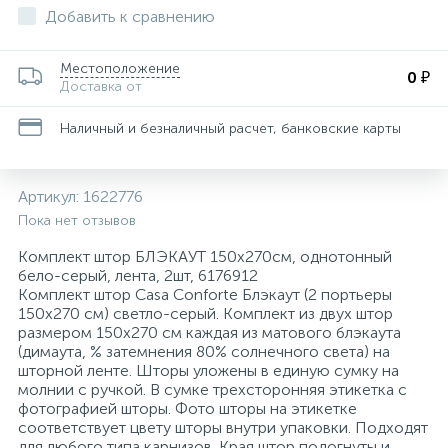
Добавить к сравнению
Для медицинского инструментария, изделий
162
29
36
34
8
4
Пакеты почтовые
Запасной баллончик
Конференц-кресла
Скобы для степлеров
Товары для бани и сауны
Папки адресные
Средства защиты органов дыхания
Ценники и держатели для ценников
Тележки уборочные
и поверхностей
Местоположение
0 ₽
Доставка от
Этикетки и оборудование для торговой
116
47
11
1
Планинги
Кондиционеры для белья
Защитная одежда
Кресла для детей
Скрепки, кнопки, булавки и зажимы для бумаг
Товары для пикника
Электрогирлянды и световые фигуры
Средства защиты органов зрения
Технические ткани и полотенца
маркировки
Наличный и безналичный расчет, банковские карты
Изделия для сбора и хранения медицинских
12
21
8
1
Самоклеящиеся этикетки специальные
Моющие средства для уборки помещений
Кресла для операторов
Степлеры, антистеплеры
Тренажеры и фитнес
Средства защиты органов слуха
отходов
Артикул:
1622776
Пока нет отзывов
25
3
4
1
Самоклеящиеся этикетки универсальные
Мыло жидкое
Инъекционные средства
Кресла для руководителей
Сувениры
Туризм
Средства предупреждения травм
Комплект штор БЛЭКАУТ 150х270см, однотонный
бело-серый, лента, 2шт, 6176912
Самоклеящиеся этикетки универсальные
399
22
1
Комплект штор Casa Conforte Блэкаут (2 портьеры
Мыло кусковое
Контактные среды для исследований
Кресла и пуфы
Штемпельная продукция
Трикотаж
нестандартных размеров
150х270 см) светло-серый. Комплект из двух штор
размером 150х270 см каждая из матового блэкаута
(димаута, % затемнения 80% солнечного света) на
117
2
2
1
Средства для удаления этикеток
Освежители воздуха автоматические
Марля
Кресла с ортопедическими свойствами
Фартуки
шторной ленте. Шторы уложены в единую сумку на
молнии с ручкой. В сумке трехсторонняя этикетка с
фотографией шторы. Фото шторы на этикетке
73
2
От накипи
Маски одноразовые
Кровати и изголовья
Халаты
соответствует цвету шторы внутри упаковки. Подходят
для любого типа карнизов. Края штор подогнуты и