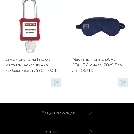
Тумбы
Урны
Флаги
Замок системы Гаслок
Маска для сна DEWAL
Фурнитура и комплектующие
металлическая дужка
BEAUTY, синяя, 20х9,5см
4,76мм Красный (GL-8521N-
арт.DBM13
KD-RED)
Фурнитура к дверям
Цветочницы
Акции и скидки
Шкафы
Бренды