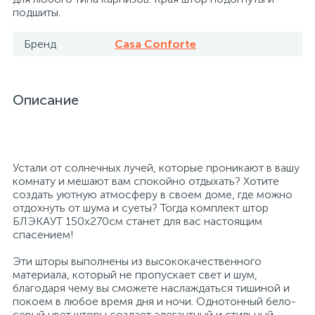
подшиты.
26
12
3
От насекомых и грызунов
Медицинская вата и салфетки
Кэшбоксы
Бренд
Casa Conforte
3
Отбеливатели и пятновыводители
Медицинский инструментарий
Матрасы
Описание
По уходу за коврами и мебелью
Медицинское белье и покрытия
Мебель для дошкольных учреждений
31
3
По уходу за стеклами и зеркалами
Медицинское оборудование
Мебель для столовых
Устали от солнечных лучей, которые проникают в вашу
комнату и мешают вам спокойно отдыхать? Хотите
создать уютную атмосферу в своем доме, где можно
2
отдохнуть от шума и суеты? Тогда комплект штор
Порошок автомат
Пластыри и повязки
Мебель для торговых залов
БЛЭКАУТ 150х270см станет для вас настоящим
спасением!
2
Порошок для ручной стирки
Процедурная одежда
Мебель хозяйственная
Эти шторы выполнены из высококачественного
материала, который не пропускает свет и шум,
благодаря чему вы сможете наслаждаться тишиной и
Расходные материалы для гинекологии и
3
4
покоем в любое время дня и ночи. Однотонный бело-
Порошок универсальный
Медицинская мебель
урологии
серый цвет шторы создает элегантный и стильный