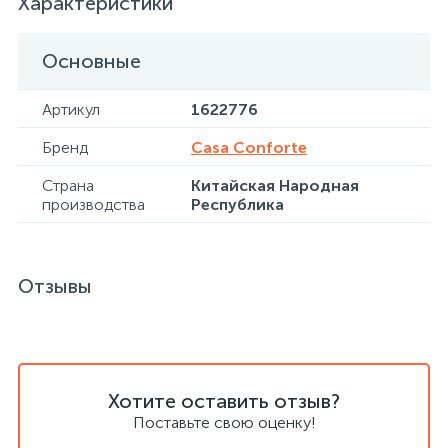
Характеристики
Хлорсодержащие средства
Почтовые ящики
Основные
Артикул
1622776
Экспресс-контроль концентрации
19
Приставки к столам
дезсредств
Бренд
Casa Conforte
Страна
Китайская Народная
Пюпитры
производства
Республика
Ресепшн
Отзывы
2
Сейфы автомобильные
Сейфы взломостойкие
Хотите оставить отзыв?
Поставьте свою оценку!
2
Сейфы гостиничные