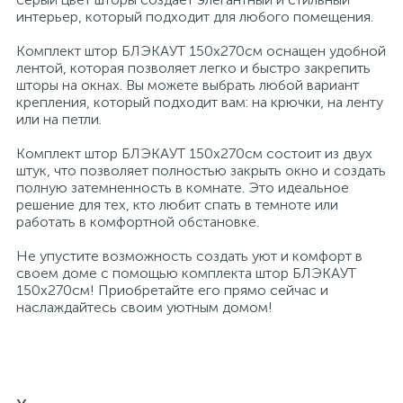
интерьер, который подходит для любого помещения.
Профессиональные дезинфицирующие
18
Расходные материалы для ортопедии
Мини-кухни
Комплект штор БЛЭКАУТ 150х270см оснащен удобной
средства
лентой, которая позволяет легко и быстро закрепить
шторы на окнах. Вы можете выбрать любой вариант
Профессиональные чистящие и
3
2
крепления, который подходит вам: на крючки, на ленту
Расходные материалы для стерилизации
Многоместные секции
дезинфицирующие средства
или на петли.
Комплект штор БЛЭКАУТ 150х270см состоит из двух
Системы и компоненты для взятия
Специальные средства для стирки
Модульная мягкая мебель
штук, что позволяет полностью закрыть окно и создать
биологического материала
полную затемненность в комнате. Это идеальное
решение для тех, кто любит спать в темноте или
Средства специального назначения
Средства первой помощи
Надувная мебель и матрасы
работать в комфортной обстановке.
Не упустите возможность создать уют и комфорт в
258
своем доме с помощью комплекта штор БЛЭКАУТ
Универсальные
Таблетницы
Обувницы
150х270см! Приобретайте его прямо сейчас и
наслаждайтесь своим уютным домом!
4
Химия для прачечных и химчисток
Тесты на наркотики
Организаторы рабочего места
Хирургическая одежда
Пластиковая мебель