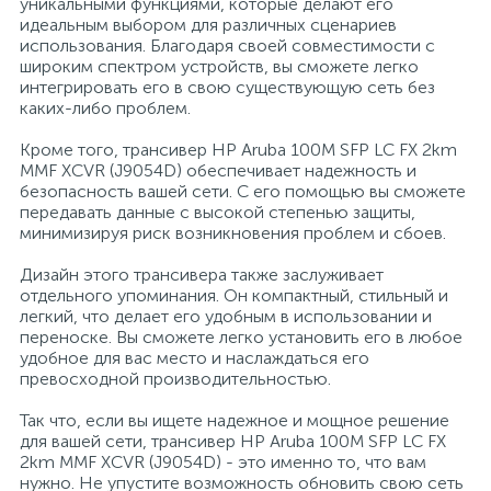
уникальными функциями, которые делают его
идеальным выбором для различных сценариев
Профессиональные дезинфицирующие
18
использования. Благодаря своей совместимости с
Расходные материалы для ортопедии
Мини-кухни
средства
широким спектром устройств, вы сможете легко
интегрировать его в свою существующую сеть без
каких-либо проблем.
Профессиональные чистящие и
3
2
Расходные материалы для стерилизации
Многоместные секции
дезинфицирующие средства
Кроме того, трансивер HP Aruba 100M SFP LC FX 2km
MMF XCVR (J9054D) обеспечивает надежность и
Системы и компоненты для взятия
безопасность вашей сети. С его помощью вы сможете
Специальные средства для стирки
Модульная мягкая мебель
биологического материала
передавать данные с высокой степенью защиты,
минимизируя риск возникновения проблем и сбоев.
Средства специального назначения
Средства первой помощи
Надувная мебель и матрасы
Дизайн этого трансивера также заслуживает
отдельного упоминания. Он компактный, стильный и
легкий, что делает его удобным в использовании и
258
переноске. Вы сможете легко установить его в любое
Универсальные
Таблетницы
Обувницы
удобное для вас место и наслаждаться его
превосходной производительностью.
4
Химия для прачечных и химчисток
Тесты на наркотики
Организаторы рабочего места
Так что, если вы ищете надежное и мощное решение
для вашей сети, трансивер HP Aruba 100M SFP LC FX
2km MMF XCVR (J9054D) - это именно то, что вам
Хирургическая одежда
Пластиковая мебель
нужно. Не упустите возможность обновить свою сеть