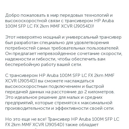
26
12
3
От насекомых и грызунов
Медицинская вата и салфетки
Кэшбоксы
Добро пожаловать в мир передовых технологий и
высокоскоростной связи с трансивером HP Aruba
100M SFP LC FX 2km MMF XCVR (J9054D)!
3
Отбеливатели и пятновыводители
Медицинский инструментарий
Матрасы
Этот невероятно мощный и универсальный трансивер
был разработан специально для удовлетворения
потребностей самых требовательных пользователей.
По уходу за коврами и мебелью
Медицинское белье и покрытия
Мебель для дошкольных учреждений
Он предлагает непревзойденное сочетание скорости,
надежности и гибкости, чтобы обеспечить вам
бесперебойную работу вашей сети.
31
3
По уходу за стеклами и зеркалами
Медицинское оборудование
Мебель для столовых
С трансивером HP Aruba 100M SFP LC FX 2km MMF
XCVR (J9054D) вы сможете наслаждаться
2
высокоскоростным подключением и быстрой
Порошок автомат
Пластыри и повязки
Мебель для торговых залов
передачей данных на расстояние до 2 километров.
Это идеальное решение для малых и средних
предприятий, которые стремятся к максимальной
2
Порошок для ручной стирки
Процедурная одежда
Мебель хозяйственная
производительности и эффективности своей сети.
Но это еще не все! Трансивер HP Aruba 100M SFP LC
Расходные материалы для гинекологии и
3
4
FX 2km MMF XCVR (J9054D) также обладает
Порошок универсальный
Медицинская мебель
урологии