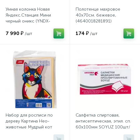
Системы хранения
Умная колонка Новая
Полотенце махровое
Яндекс.Станция Мини
40х70см. бежевое,
черный оникс (YNDX-
(4640018281891)
Стеллажи
00021K)
7 990 ₽
174 ₽
/шт
/шт
Столы
Столы обеденные
Стулья для посетителей
1
Стулья и табуреты
Набор для росписи по
Салфетка спиртовая,
дереву Картина Нео-
антисептическая, этил. сп.
Тележки специализированные
животные Мудрый кот
60х100мм SOYUZ 100шт/
Фр-007
уп