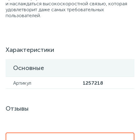
и наслаждаться высокоскоростной связью, которая
удовлетворит даже самых требовательных
пользователей.
Хлорсодержащие средства
Почтовые ящики
Экспресс-контроль концентрации
19
Приставки к столам
дезсредств
Характеристики
Пюпитры
Основные
Ресепшн
Артикул
1257218
2
Сейфы автомобильные
Отзывы
Сейфы взломостойкие
2
Сейфы гостиничные