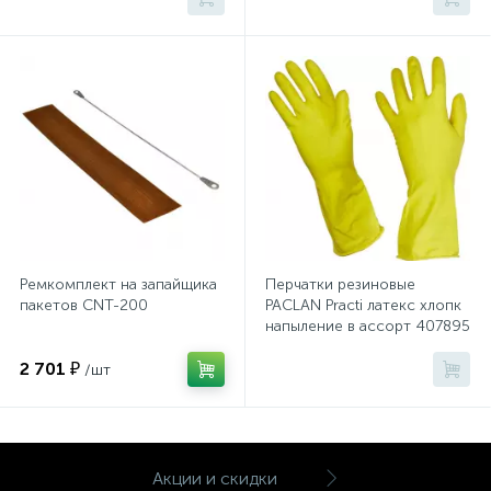
Тумбы
Урны
Флаги
Фурнитура и комплектующие
Ремкомплект на запайщика
Перчатки резиновые
Фурнитура к дверям
пакетов CNT-200
PACLAN Practi латекс хлопк
напыление в ассорт 407895
р.L
2 701 ₽
Цветочницы
/шт
Шкафы
Акции и скидки