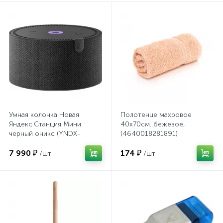
Сейфы депозитные
Сейфы засыпные
Сейфы мебельные
Умная колонка Новая
Полотенце махровое
Яндекс.Станция Мини
40х70см. бежевое,
Сейфы огне-взломостойкие
черный оникс (YNDX-
(4640018281891)
00021K)
7 990 ₽
174 ₽
/шт
/шт
Сейфы огнестойкие
Сейфы оружейные