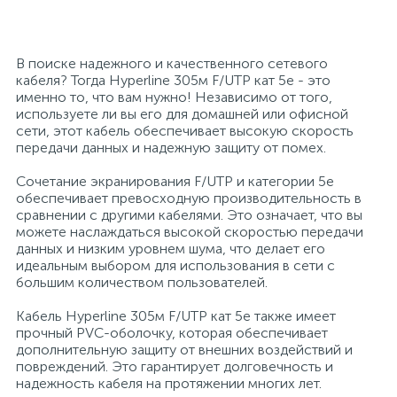
26
12
3
От насекомых и грызунов
Медицинская вата и салфетки
Кэшбоксы
В поиске надежного и качественного сетевого
кабеля? Тогда Hyperline 305м F/UTP кат 5e - это
3
Отбеливатели и пятновыводители
Медицинский инструментарий
Матрасы
именно то, что вам нужно! Независимо от того,
используете ли вы его для домашней или офисной
сети, этот кабель обеспечивает высокую скорость
передачи данных и надежную защиту от помех.
По уходу за коврами и мебелью
Медицинское белье и покрытия
Мебель для дошкольных учреждений
Сочетание экранирования F/UTP и категории 5e
обеспечивает превосходную производительность в
31
3
По уходу за стеклами и зеркалами
Медицинское оборудование
Мебель для столовых
сравнении с другими кабелями. Это означает, что вы
можете наслаждаться высокой скоростью передачи
данных и низким уровнем шума, что делает его
2
идеальным выбором для использования в сети с
Порошок автомат
Пластыри и повязки
Мебель для торговых залов
большим количеством пользователей.
Кабель Hyperline 305м F/UTP кат 5e также имеет
2
Порошок для ручной стирки
Процедурная одежда
Мебель хозяйственная
прочный PVC-оболочку, которая обеспечивает
дополнительную защиту от внешних воздействий и
повреждений. Это гарантирует долговечность и
Расходные материалы для гинекологии и
3
4
надежность кабеля на протяжении многих лет.
Порошок универсальный
Медицинская мебель
урологии