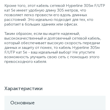
Кроме того, этот кабель сетевой Hyperline 305м F/UTP
Профессиональные дезинфицирующие
18
кат 5e имеет удобную длину 305 метров, что
Расходные материалы для ортопедии
Мини-кухни
средства
позволяет легко провести его вдоль длинных
расстояний. Это идеально подходит для тех, кто
работает в больших зданиях или офисах.
Профессиональные чистящие и
3
2
Расходные материалы для стерилизации
Многоместные секции
дезинфицирующие средства
Таким образом, если вы ищете надежный,
высококачественный и долговечный сетевой кабель,
Системы и компоненты для взятия
который обеспечивает высокую скорость передачи
Специальные средства для стирки
Модульная мягкая мебель
биологического материала
данных и защиту от помех, то кабель Hyperline 305м
F/UTP кат 5e - ваш идеальный выбор! Не упустите
возможность улучшить свою сеть с помощью этого
Средства специального назначения
Средства первой помощи
Надувная мебель и матрасы
превосходного кабеля.
258
Универсальные
Таблетницы
Обувницы
Характеристики
4
Химия для прачечных и химчисток
Тесты на наркотики
Организаторы рабочего места
Основные
Хирургическая одежда
Пластиковая мебель