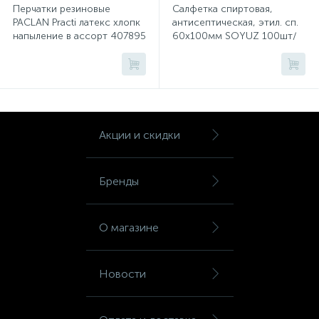
Тумбы
Перчатки резиновые
Салфетка спиртовая,
PACLAN Practi латекс хлопк
антисептическая, этил. сп.
напыление в ассорт 407895
60х100мм SOYUZ 100шт/
р.L
уп
Урны
Флаги
Акции и скидки
Фурнитура и комплектующие
Бренды
Фурнитура к дверям
О магазине
Цветочницы
Новости
Шкафы