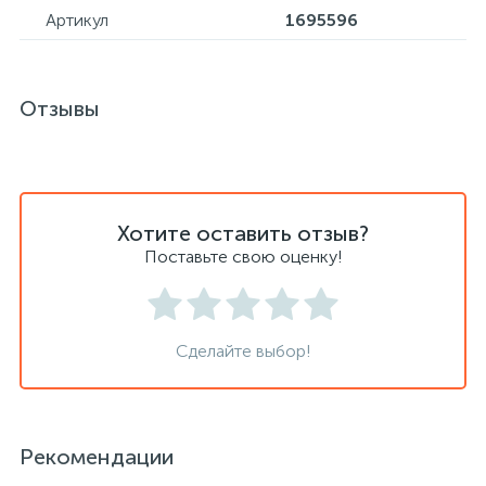
Артикул
1695596
Хлорсодержащие средства
Почтовые ящики
Отзывы
Экспресс-контроль концентрации
19
Приставки к столам
дезсредств
Пюпитры
Хотите оставить отзыв?
Поставьте свою оценку!
Ресепшн
2
Сейфы автомобильные
Сделайте выбор!
Сейфы взломостойкие
Рекомендации
2
Сейфы гостиничные