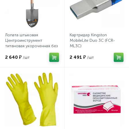
Системы хранения
Стеллажи
Лопата штыковая
Картридер Kingston
Столы
Центроинструмент
MobileLite Duo 3C (FCR-
титановая укороченная без
ML3C)
рукоятки (1362)
2 640 ₽
2 491 ₽
/шт
/шт
Столы обеденные
Стулья для посетителей
1
Стулья и табуреты
Тележки специализированные