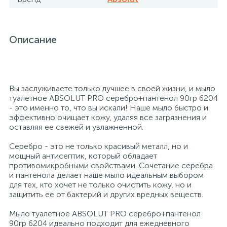
Профессиональные дезинфицирующие
18
Расходные материалы для ортопедии
Мини-кухни
средства
Описание
Профессиональные чистящие и
3
2
Расходные материалы для стерилизации
Многоместные секции
дезинфицирующие средства
Системы и компоненты для взятия
Вы заслуживаете только лучшее в своей жизни, и мыло
Специальные средства для стирки
Модульная мягкая мебель
биологического материала
туалетное ABSOLUT PRO серебро+пантенол 90гр 6204
- это именно то, что вы искали! Наше мыло быстро и
эффективно очищает кожу, удаляя все загрязнения и
Средства специального назначения
Средства первой помощи
Надувная мебель и матрасы
оставляя ее свежей и увлажненной.
Серебро - это не только красивый металл, но и
258
мощный антисептик, который обладает
Универсальные
Таблетницы
Обувницы
противомикробными свойствами. Сочетание серебра
и пантенола делает наше мыло идеальным выбором
для тех, кто хочет не только очистить кожу, но и
4
Химия для прачечных и химчисток
Тесты на наркотики
Организаторы рабочего места
защитить ее от бактерий и других вредных веществ.
Мыло туалетное ABSOLUT PRO серебро+пантенол
Хирургическая одежда
Пластиковая мебель
90гр 6204 идеально подходит для ежедневного