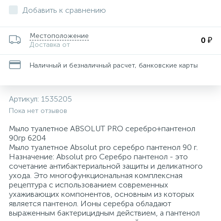
Добавить к сравнению
Для медицинского инструментария, изделий
162
36
34
8
4
Запасной баллончик
Конференц-кресла
Скобы для степлеров
Товары для бани и сауны
Папки адресные
Средства защиты органов дыхания
Ценники и держатели для ценников
Тележки уборочные
и поверхностей
Местоположение
0 ₽
Доставка от
Этикетки и оборудование для торговой
116
11
1
Кондиционеры для белья
Защитная одежда
Кресла для детей
Скрепки, кнопки, булавки и зажимы для бумаг
Товары для пикника
Электрогирлянды и световые фигуры
Средства защиты органов зрения
Технические ткани и полотенца
маркировки
Наличный и безналичный расчет, банковские карты
Изделия для сбора и хранения медицинских
12
21
1
Моющие средства для уборки помещений
Кресла для операторов
Степлеры, антистеплеры
Тренажеры и фитнес
Средства защиты органов слуха
отходов
Артикул:
1535205
25
3
4
1
Пока нет отзывов
Мыло жидкое
Инъекционные средства
Кресла для руководителей
Сувениры
Туризм
Средства предупреждения травм
Мыло туалетное ABSOLUT PRO серебро+пантенол
90гр 6204
399
22
1
Мыло кусковое
Контактные среды для исследований
Кресла и пуфы
Штемпельная продукция
Трикотаж
Мыло туалетное Absolut pro серебро пантенол 90 г.
Назначение: Absolut pro Серебро пантенол - это
сочетание антибактериальной защиты и деликатного
117
2
1
ухода. Это многофункциональная комплексная
Освежители воздуха автоматические
Марля
Кресла с ортопедическими свойствами
Фартуки
рецептура с использованием современных
ухаживающих компонентов, основным из которых
является пантенол. Ионы серебра обладают
73
2
От накипи
Маски одноразовые
Кровати и изголовья
Халаты
выраженным бактерицидным действием, а пантенол