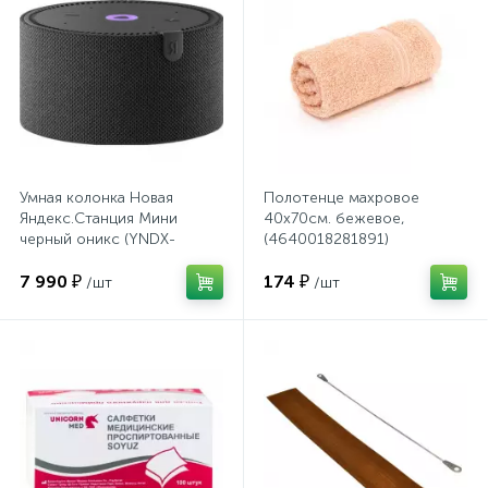
Системы хранения
Стеллажи
Столы
Умная колонка Новая
Полотенце махровое
Столы обеденные
Яндекс.Станция Мини
40х70см. бежевое,
черный оникс (YNDX-
(4640018281891)
00021K)
7 990 ₽
174 ₽
/шт
/шт
Стулья для посетителей
1
Стулья и табуреты
Тележки специализированные