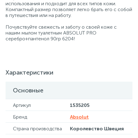
использования и подходит для всех типов кожи.
Компактный размер позволяет легко брать его с собой
в путешествия или на работу.
Хлорсодержащие средства
Почтовые ящики
Почувствуйте свежесть и заботу о своей коже с
нашим мылом туалетным ABSOLUT PRO
Экспресс-контроль концентрации
19
Приставки к столам
серебро+пантенол 90гр 6204!
дезсредств
Пюпитры
Характеристики
Ресепшн
Основные
2
Сейфы автомобильные
Артикул
1535205
Бренд
Absolut
Сейфы взломостойкие
Страна производства
Королевство Швеция
2
Сейфы гостиничные