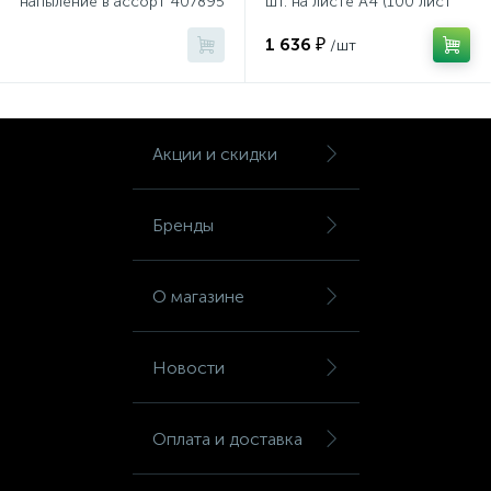
напыление в ассорт 407895
шт. на листе А4 (100 лист
Шкафы для бумаг
р.L
1 636 ₽
/шт
Шкафы для одежды
Акции и скидки
Шкафы для сумок
Бренды
Шкафы картотечные
О магазине
Шкафы тамбурные
Новости
Школьная мебель
Оплата и доставка
Ящики для ключей