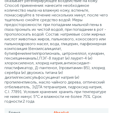
оказывает регенерирующее воздействие на кожу.
Способ применения: нанесите необходимое
26
12
3
количество мыла на влажную кожу, вспеньте,
От насекомых и грызунов
Медицинская вата и салфетки
Кэшбоксы
помассируйте в течение нескольких минут, после чего
тщательно смойте средство водой. Меры
предосторожности: при попадании мыльной пены в
3
Отбеливатели и пятновыводители
Медицинский инструментарий
Матрасы
глаза промыть их чистой водой, при попадании в рот -
прополоскать водой. Состав: натриевые соли жирных
кислот животных жиров, пальмового, кокосового или
По уходу за коврами и мебелью
Медицинское белье и покрытия
Мебель для дошкольных учреждений
пальмоядрового масел, вода, глицерин, парфюмерная
композиция (бензилсалицилат,
бутилфенилметилпропиональ, цитронеллол, кумарин,
31
3
гексилциннамаль),ПЭГ-8 лаурат (и) лаурет-4 (и)
По уходу за стеклами и зеркалами
Медицинское оборудование
Мебель для столовых
хлороксиленол, хлорид натрия,антиоксидант-
пластификатор, Д-пантенол, (провитамин В5), хлорид
серебра (и) двуокись титана (и)
2
Порошок автомат
Пластыри и повязки
Мебель для торговых залов
диэтилгексилсульфосукцинат натрия (и)
пропиленгликоль, масло чайного дерева, оптический
отбеливатель, ЭДТА тетранатрия, гидроксид натрия,
2
C.I. 77891. Условия хранения: хранить при температуре
Порошок для ручной стирки
Процедурная одежда
Мебель хозяйственная
не ниже минус 5°С и влажности не более 75%. Срок
годности:2 года.
Расходные материалы для гинекологии и
3
4
Порошок универсальный
Медицинская мебель
урологии
Бренд
Absolut