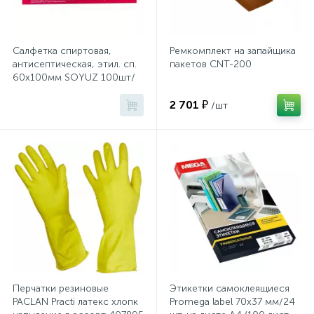
Тумбы
Салфетка спиртовая,
Ремкомплект на запайщика
Урны
антисептическая, этил. сп.
пакетов CNT-200
60х100мм SOYUZ 100шт/
уп
Флаги
2 701 ₽
/шт
Фурнитура и комплектующие
Фурнитура к дверям
Цветочницы
Шкафы
Перчатки резиновые
Этикетки самоклеящиеся
PACLAN Practi латекс хлопк
Promega label 70х37 мм/24