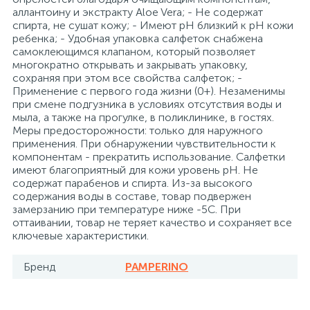
аллантоину и экстракту Aloe Vera; - Не содержат
26
12
3
спирта, не сушат кожу; - Имеют pH близкий к pH кожи
От насекомых и грызунов
Медицинская вата и салфетки
Кэшбоксы
ребенка; - Удобная упаковка салфеток снабжена
самоклеющимся клапаном, который позволяет
многократно открывать и закрывать упаковку,
3
Отбеливатели и пятновыводители
Медицинский инструментарий
Матрасы
сохраняя при этом все свойства салфеток; -
Применение с первого года жизни (0+). Незаменимы
при смене подгузника в условиях отсутствия воды и
мыла, а также на прогулке, в поликлинике, в гостях.
По уходу за коврами и мебелью
Медицинское белье и покрытия
Мебель для дошкольных учреждений
Меры предосторожности: только для наружного
применения. При обнаружении чувствительности к
компонентам - прекратить использование. Салфетки
31
3
По уходу за стеклами и зеркалами
Медицинское оборудование
Мебель для столовых
имеют благоприятный для кожи уровень pH. Не
содержат парабенов и спирта. Из-за высокого
содержания воды в составе, товар подвержен
2
замерзанию при температуре ниже -5С. При
Порошок автомат
Пластыри и повязки
Мебель для торговых залов
оттаивании, товар не теряет качество и сохраняет все
ключевые характеристики.
2
Порошок для ручной стирки
Процедурная одежда
Мебель хозяйственная
Бренд
PAMPERINO
Расходные материалы для гинекологии и
3
4
Порошок универсальный
Медицинская мебель
урологии