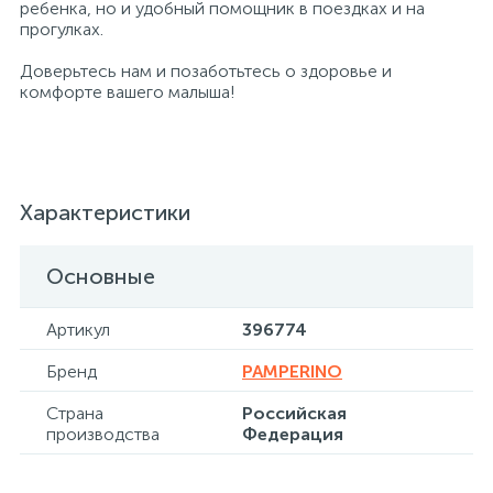
ребенка, но и удобный помощник в поездках и на
прогулках.
Хлорсодержащие средства
Почтовые ящики
Доверьтесь нам и позаботьтесь о здоровье и
комфорте вашего малыша!
Экспресс-контроль концентрации
19
Приставки к столам
дезсредств
Пюпитры
Характеристики
Основные
Ресепшн
Артикул
396774
2
Сейфы автомобильные
Бренд
PAMPERINO
Страна
Российская
Сейфы взломостойкие
производства
Федерация
2
Сейфы гостиничные