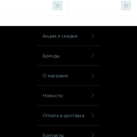
Шкафы для бумаг
Шкафы для одежды
Акции и скидки
Шкафы для сумок
Бренды
Шкафы картотечные
О магазине
Шкафы тамбурные
Новости
Школьная мебель
Оплата и доставка
Ящики для ключей
Контакты