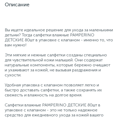
Описание
Профессиональные дезинфицирующие
18
Расходные материалы для ортопедии
Мини-кухни
средства
Профессиональные чистящие и
3
2
Вы ищете идеальное решение для ухода за маленькими
Расходные материалы для стерилизации
Многоместные секции
дезинфицирующие средства
детьми? Тогда салфетки влажные PAMPERINO
ДЕТСКИЕ 80шт в упаковке с клапаном - именно то, что
вам нужно!
Системы и компоненты для взятия
Специальные средства для стирки
Модульная мягкая мебель
биологического материала
Эти мягкие и нежные салфетки созданы специально
для чувствительной кожи малышей. Они содержат
Средства специального назначения
Средства первой помощи
Надувная мебель и матрасы
натуральные компоненты, которые бережно очищают
и ухаживают за кожей, не вызывая раздражения и
сухости.
258
Универсальные
Таблетницы
Обувницы
Удобная упаковка с клапаном позволяет легко и
быстро доставать салфетки, а также сохранять их
свежесть и влажность на долгое время.
4
Химия для прачечных и химчисток
Тесты на наркотики
Организаторы рабочего места
Салфетки влажные PAMPERINO ДЕТСКИЕ 80шт в
упаковке с клапаном - это не только надежное
средство для ежедневного ухода за кожей вашего
Хирургическая одежда
Пластиковая мебель