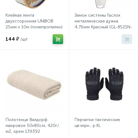
Тумбы
Клейкая лента
Замок системы Гаслок
двухсторонняя UNIBOB
металлическая дужка
Урны
25мм х 10м (полипропилен)
4,76мм Красный (GL-8521N-
KD-RED)
144 ₽
/шт
Флаги
Фурнитура и комплектующие
Фурнитура к дверям
Цветочницы
Полотенце Валдорф
Перчатки тактические
Шкафы
махровое 50х80см, 420г/
цв.черн., р.XL
м2, крем 139392