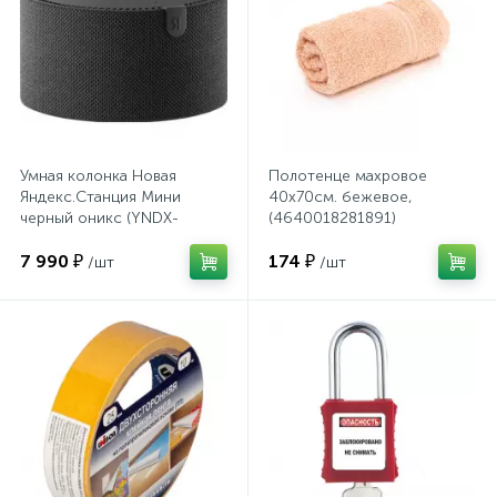
Системы хранения
Стеллажи
Столы
Умная колонка Новая
Полотенце махровое
Яндекс.Станция Мини
40х70см. бежевое,
черный оникс (YNDX-
(4640018281891)
Столы обеденные
00021K)
7 990 ₽
174 ₽
/шт
/шт
Стулья для посетителей
1
Стулья и табуреты
Тележки специализированные