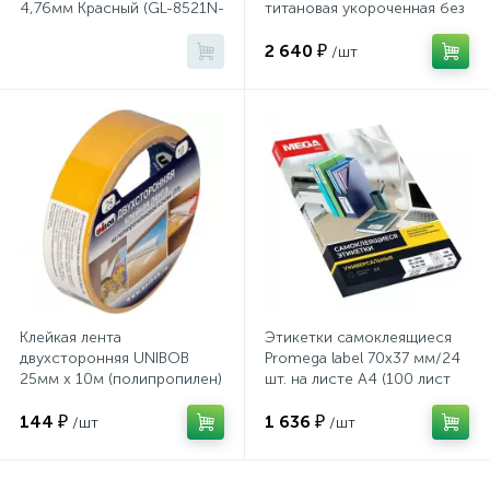
Системы хранения
4,76мм Красный (GL-8521N-
титановая укороченная без
KD-RED)
рукоятки (1362)
2 640 ₽
/шт
Стеллажи
Столы
Столы обеденные
Стулья для посетителей
Клейкая лента
Этикетки самоклеящиеся
1
двухсторонняя UNIBOB
Promega label 70х37 мм/24
Стулья и табуреты
25мм х 10м (полипропилен)
шт. на листе А4 (100 лист
144 ₽
1 636 ₽
/шт
/шт
Тележки специализированные