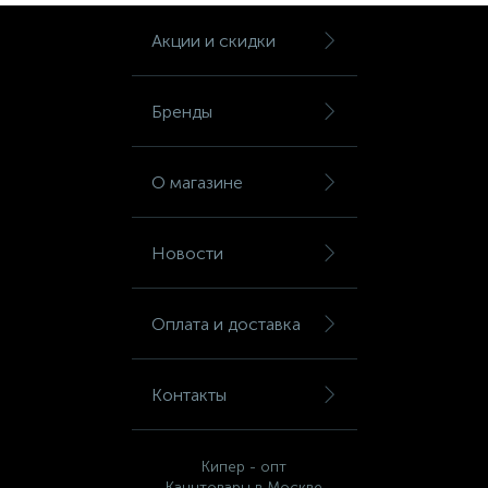
Тумбы
Акции и скидки
Урны
Бренды
Флаги
О магазине
Фурнитура и комплектующие
Новости
Фурнитура к дверям
Оплата и доставка
Цветочницы
Контакты
Шкафы
Кипер - опт
Канцтовары в Москве