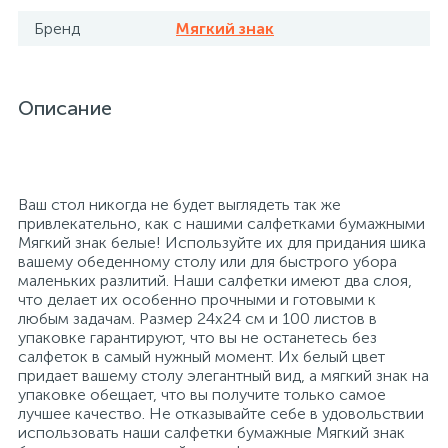
Бренд
Мягкий знак
26
12
3
От насекомых и грызунов
Медицинская вата и салфетки
Кэшбоксы
3
Описание
Отбеливатели и пятновыводители
Медицинский инструментарий
Матрасы
По уходу за коврами и мебелью
Медицинское белье и покрытия
Мебель для дошкольных учреждений
Ваш стол никогда не будет выглядеть так же
привлекательно, как с нашими салфетками бумажными
31
3
По уходу за стеклами и зеркалами
Медицинское оборудование
Мебель для столовых
Мягкий знак белые! Используйте их для придания шика
вашему обеденному столу или для быстрого убора
маленьких разлитий. Наши салфетки имеют два слоя,
2
что делает их особенно прочными и готовыми к
Порошок автомат
Пластыри и повязки
Мебель для торговых залов
любым задачам. Размер 24х24 см и 100 листов в
упаковке гарантируют, что вы не останетесь без
салфеток в самый нужный момент. Их белый цвет
2
Порошок для ручной стирки
Процедурная одежда
Мебель хозяйственная
придает вашему столу элегантный вид, а мягкий знак на
упаковке обещает, что вы получите только самое
лучшее качество. Не отказывайте себе в удовольствии
Расходные материалы для гинекологии и
3
4
использовать наши салфетки бумажные Мягкий знак
Порошок универсальный
Медицинская мебель
урологии