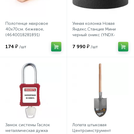
Сейфы депозитные
Полотенце махровое
Умная колонка Новая
40х70см. бежевое,
Яндекс.Станция Мини
(4640018281891)
черный оникс (YNDX-
Сейфы засыпные
00021K)
174 ₽
7 990 ₽
/шт
/шт
Сейфы мебельные
Сейфы огне-взломостойкие
Сейфы огнестойкие
Сейфы оружейные
Замок системы Гаслок
Лопата штыковая
металлическая дужка
Центроинструмент