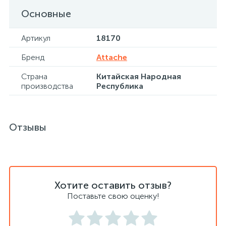
Основные
Хлорсодержащие средства
Почтовые ящики
Артикул
18170
Экспресс-контроль концентрации
19
Бренд
Attache
Приставки к столам
дезсредств
Страна
Китайская Народная
производства
Республика
Пюпитры
Отзывы
Ресепшн
2
Сейфы автомобильные
Хотите оставить отзыв?
Сейфы взломостойкие
Поставьте свою оценку!
2
Сейфы гостиничные