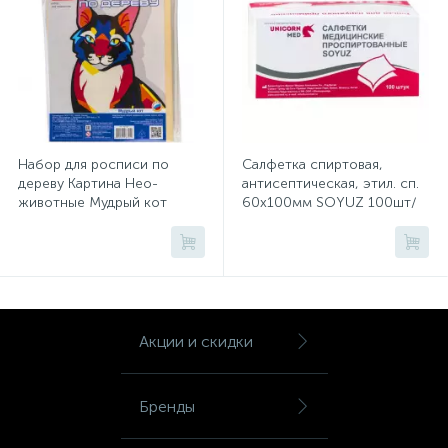
Тумбы
Урны
Флаги
Набор для росписи по
Салфетка спиртовая,
дереву Картина Нео-
антисептическая, этил. сп.
животные Мудрый кот
60х100мм SOYUZ 100шт/
Фурнитура и комплектующие
Фр-007
уп
Фурнитура к дверям
Цветочницы
Акции и скидки
Шкафы
Бренды