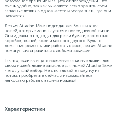
безопасное хранение и защиту от повреждений. Это
очень удобно, так как вы можете легко хранить свои
Профессиональные дезинфицирующие
18
запасные лезвия в одном месте и всегда знать, где они
Расходные материалы для ортопедии
Мини-кухни
средства
находятся.
Лезвия Attache 18мм подходят для большинства
Профессиональные чистящие и
3
2
Расходные материалы для стерилизации
Многоместные секции
ножей, которые используются в повседневной жизни.
дезинфицирующие средства
Они идеально подходят для резки бумаги, картонных
коробок, тканей, кожи и многого другого. Будь то
Системы и компоненты для взятия
домашние ремонты или работа в офисе, лезвия Attache
Специальные средства для стирки
Модульная мягкая мебель
биологического материала
помогут вам справиться с любыми задачами.
Так что, если вы ищете надежные запасные лезвия для
Средства специального назначения
Средства первой помощи
Надувная мебель и матрасы
своих ножей, лезвие запасное для ножей Attache 18мм
- это лучший выбор. Не откладывайте покупку на
потом, приобретите сейчас и наслаждайтесь
258
легкостью работы с вашими ножами!
Универсальные
Таблетницы
Обувницы
4
Химия для прачечных и химчисток
Тесты на наркотики
Организаторы рабочего места
Характеристики
Хирургическая одежда
Пластиковая мебель