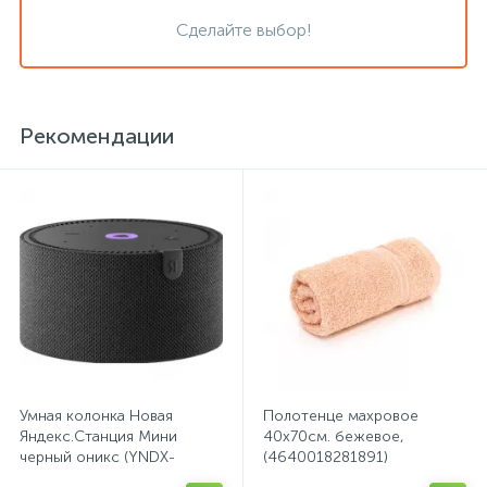
Сделайте выбор!
Сейфы депозитные
Рекомендации
Сейфы засыпные
Сейфы мебельные
Сейфы огне-взломостойкие
Сейфы огнестойкие
Умная колонка Новая
Полотенце махровое
Сейфы оружейные
Яндекс.Станция Мини
40х70см. бежевое,
черный оникс (YNDX-
(4640018281891)
00021K)