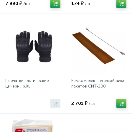
Системы хранения
7 990 ₽
174 ₽
/шт
/шт
Стеллажи
Столы
Столы обеденные
Стулья для посетителей
Перчатки тактические
Ремкомплект на запайщика
цв.черн., р.XL
пакетов CNT-200
1
Стулья и табуреты
2 701 ₽
/шт
Тележки специализированные