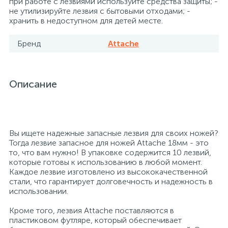
при работе с лезвиями используйте средства защиты; -
не утилизируйте лезвия с бытовыми отходами; -
26
12
3
хранить в недоступном для детей месте.
От насекомых и грызунов
Медицинская вата и салфетки
Кэшбоксы
Бренд
Attache
3
Отбеливатели и пятновыводители
Медицинский инструментарий
Матрасы
Описание
По уходу за коврами и мебелью
Медицинское белье и покрытия
Мебель для дошкольных учреждений
31
3
По уходу за стеклами и зеркалами
Медицинское оборудование
Мебель для столовых
Вы ищете надежные запасные лезвия для своих ножей?
Тогда лезвие запасное для ножей Attache 18мм - это
2
то, что вам нужно! В упаковке содержится 10 лезвий,
Порошок автомат
Пластыри и повязки
Мебель для торговых залов
которые готовы к использованию в любой момент.
Каждое лезвие изготовлено из высококачественной
стали, что гарантирует долговечность и надежность в
2
Порошок для ручной стирки
Процедурная одежда
Мебель хозяйственная
использовании.
Кроме того, лезвия Attache поставляются в
Расходные материалы для гинекологии и
3
4
пластиковом футляре, который обеспечивает
Порошок универсальный
Медицинская мебель
урологии