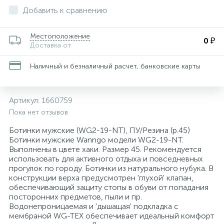
Добавить к сравнению
Для медицинского инструментария, изделий
29
36
34
8
4
Пакеты почтовые
Запасной баллончик
Конференц-кресла
Скобы для степлеров
Товары для бани и сауны
Папки адресные
Ценники и держатели для ценников
Тележки уборочные
и поверхностей
Местоположение
0 ₽
Доставка от
Этикетки и оборудование для торговой
47
11
1
Планинги
Кондиционеры для белья
Защитная одежда
Кресла для детей
Скрепки, кнопки, булавки и зажимы для бумаг
Товары для пикника
Электрогирлянды и световые фигуры
Технические ткани и полотенца
маркировки
Наличный и безналичный расчет, банковские карты
Изделия для сбора и хранения медицинских
12
8
1
Самоклеящиеся этикетки специальные
Моющие средства для уборки помещений
Кресла для операторов
Степлеры, антистеплеры
Тренажеры и фитнес
отходов
Артикул:
1660759
3
4
1
Пока нет отзывов
Самоклеящиеся этикетки универсальные
Мыло жидкое
Инъекционные средства
Кресла для руководителей
Сувениры
Туризм
Ботинки мужские (WG2-19-NT), ПУ/Резина (р.45)
Ботинки мужские Wanngo модели WG2-19-NT.
Самоклеящиеся этикетки универсальные
22
1
Мыло кусковое
Контактные среды для исследований
Кресла и пуфы
Штемпельная продукция
Выполнены в цвете хаки. Размер 45. Рекомендуется
нестандартных размеров
использовать для активного отдыха и повседневных
прогулок по городу. Ботинки из натурального нубука. В
117
2
2
конструкции верха предусмотрен 'глухой' клапан,
Средства для удаления этикеток
Освежители воздуха автоматические
Марля
Кресла с ортопедическими свойствами
обеспечивающий защиту стопы в обуви от попадания
посторонних предметов, пыли и пр.
Водонепроницаемая и 'дышащая' подкладка с
73
2
От накипи
Маски одноразовые
Кровати и изголовья
мембраной WG-TEX обеспечивает идеальный комфорт