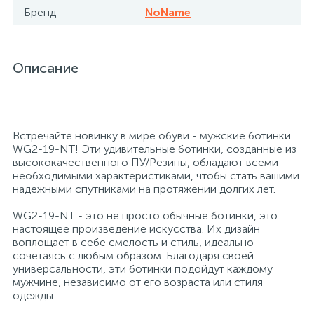
Бренд
NoName
Профессиональные дезинфицирующие
18
Расходные материалы для ортопедии
Мини-кухни
средства
Описание
Профессиональные чистящие и
3
2
Расходные материалы для стерилизации
Многоместные секции
дезинфицирующие средства
Системы и компоненты для взятия
Специальные средства для стирки
Модульная мягкая мебель
биологического материала
Встречайте новинку в мире обуви - мужские ботинки
WG2-19-NT! Эти удивительные ботинки, созданные из
высококачественного ПУ/Резины, обладают всеми
Средства специального назначения
Средства первой помощи
Надувная мебель и матрасы
необходимыми характеристиками, чтобы стать вашими
надежными спутниками на протяжении долгих лет.
258
WG2-19-NT - это не просто обычные ботинки, это
Универсальные
Таблетницы
Обувницы
настоящее произведение искусства. Их дизайн
воплощает в себе смелость и стиль, идеально
сочетаясь с любым образом. Благодаря своей
4
Химия для прачечных и химчисток
Тесты на наркотики
Организаторы рабочего места
универсальности, эти ботинки подойдут каждому
мужчине, независимо от его возраста или стиля
одежды.
Хирургическая одежда
Пластиковая мебель