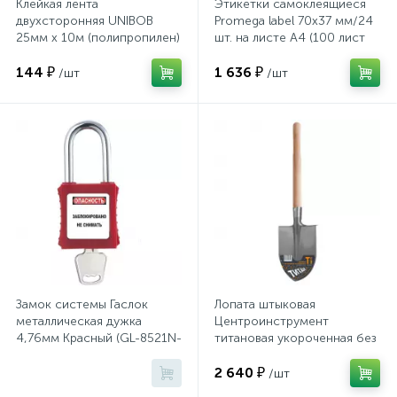
Клейкая лента
Этикетки самоклеящиеся
Шкафы для бумаг
двухсторонняя UNIBOB
Promega label 70х37 мм/24
25мм х 10м (полипропилен)
шт. на листе А4 (100 лист
144 ₽
1 636 ₽
/шт
/шт
Шкафы для одежды
Шкафы для сумок
Шкафы картотечные
Шкафы тамбурные
Замок системы Гаслок
Лопата штыковая
Школьная мебель
металлическая дужка
Центроинструмент
4,76мм Красный (GL-8521N-
титановая укороченная без
KD-RED)
рукоятки (1362)
Ящики для ключей
2 640 ₽
/шт