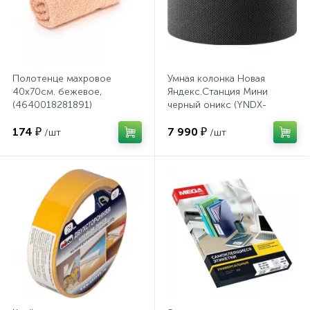
Тумбы
Урны
Полотенце махровое
Умная колонка Новая
40х70см. бежевое,
Яндекс.Станция Мини
Флаги
(4640018281891)
черный оникс (YNDX-
00021K)
174 ₽
7 990 ₽
/шт
/шт
Фурнитура и комплектующие
Фурнитура к дверям
Цветочницы
Шкафы