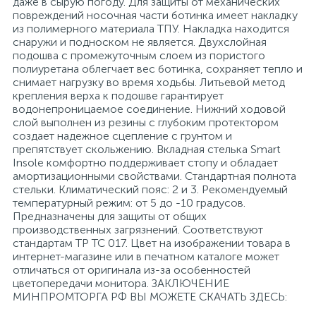
даже в сырую погоду. Для защиты от механических
повреждений носочная части ботинка имеет накладку
26
12
3
из полимерного материала ТПУ. Накладка находится
От насекомых и грызунов
Медицинская вата и салфетки
Кэшбоксы
снаружи и подноском не является. Двухслойная
подошва с промежуточным слоем из пористого
полиуретана облегчает вес ботинка, сохраняет тепло и
3
Отбеливатели и пятновыводители
Медицинский инструментарий
Матрасы
снимает нагрузку во время ходьбы. Литьевой метод
крепления верха к подошве гарантирует
водонепроницаемое соединение. Нижний ходовой
По уходу за коврами и мебелью
Медицинское белье и покрытия
Мебель для дошкольных учреждений
слой выполнен из резины с глубоким протектором
создает надежное сцепление с грунтом и
препятствует скольжению. Вкладная стелька Smart
31
3
Insole комфортно поддерживает стопу и обладает
По уходу за стеклами и зеркалами
Медицинское оборудование
Мебель для столовых
амортизационными свойствами. Стандартная полнота
стельки. Климатический пояс: 2 и 3. Рекомендуемый
температурный режим: от 5 до -10 градусов.
2
Порошок автомат
Пластыри и повязки
Мебель для торговых залов
Предназначены для защиты от общих
производственных загрязнений. Соответствуют
стандартам ТР ТС 017. Цвет на изображении товара в
2
интернет-магазине или в печатном каталоге может
Порошок для ручной стирки
Процедурная одежда
Мебель хозяйственная
отличаться от оригинала из-за особенностей
цветопередачи монитора. ЗАКЛЮЧЕНИЕ
МИНПРОМТОРГА РФ ВЫ МОЖЕТЕ СКАЧАТЬ ЗДЕСЬ:
Расходные материалы для гинекологии и
3
4
Порошок универсальный
Медицинская мебель
урологии