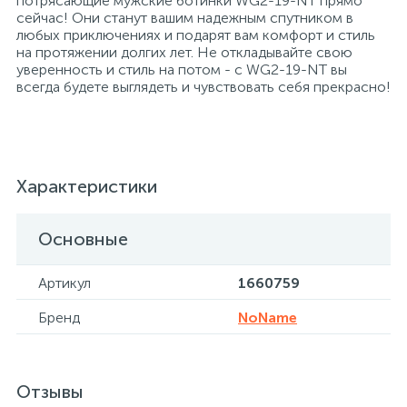
потрясающие мужские ботинки WG2-19-NT прямо
сейчас! Они станут вашим надежным спутником в
любых приключениях и подарят вам комфорт и стиль
на протяжении долгих лет. Не откладывайте свою
Сейфы депозитные
уверенность и стиль на потом - с WG2-19-NT вы
всегда будете выглядеть и чувствовать себя прекрасно!
Сейфы засыпные
Сейфы мебельные
Характеристики
Сейфы огне-взломостойкие
Основные
Артикул
1660759
Сейфы огнестойкие
Бренд
NoName
Сейфы оружейные
Отзывы