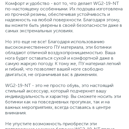
Комфорт и удобство - вот то, что делает WG2-19-NT
по-настоящему особенными. Их подошва изготовлена
из прочной резины, обеспечивая устойчивость и
Хлорсодержащие средства
Почтовые ящики
надежность на любой поверхности. Благодаря этому,
вы можете быть уверены в своей безопасности даже в
самых экстремальных условиях.
Экспресс-контроль концентрации
19
Приставки к столам
дезсредств
Но это еще не все! Благодаря использованию
высококачественного ПУ материала, эти ботинки
обладают отличной воздухопроницаемостью. Ваша
Пюпитры
нога будет оставаться сухой и комфортной даже в
самую жаркую погоду. К тому же, ПУ материал легкий
и гибкий, что позволяет вашей ноге свободно
Ресепшн
двигаться, не ограничивая вас в движениях.
WG2-19-NT - это не просто обувь, это настоящий
2
стильный аксессуар, который подчеркнет вашу
Сейфы автомобильные
индивидуальность и характер. Вы сможете носить эти
ботинки как на повседневных прогулках, так и на
важных мероприятиях, всегда оставаясь в центре
Сейфы взломостойкие
внимания.
Не упустите возможность приобрести эти
2
Сейфы гостиничные