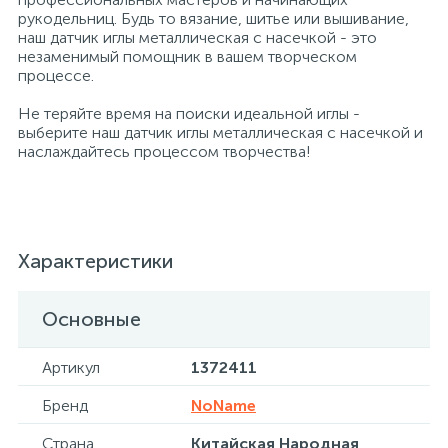
рукодельниц. Будь то вязание, шитье или вышивание,
наш датчик иглы металлическая с насечкой - это
Профессиональные дезинфицирующие
18
Расходные материалы для ортопедии
Мини-кухни
незаменимый помощник в вашем творческом
средства
процессе.
Профессиональные чистящие и
3
2
Не теряйте время на поиски идеальной иглы -
Расходные материалы для стерилизации
Многоместные секции
дезинфицирующие средства
выберите наш датчик иглы металлическая с насечкой и
наслаждайтесь процессом творчества!
Системы и компоненты для взятия
Специальные средства для стирки
Модульная мягкая мебель
биологического материала
Средства специального назначения
Средства первой помощи
Надувная мебель и матрасы
Характеристики
258
Универсальные
Таблетницы
Обувницы
Основные
4
Артикул
1372411
Химия для прачечных и химчисток
Тесты на наркотики
Организаторы рабочего места
Бренд
NoName
Хирургическая одежда
Пластиковая мебель
Страна
Китайская Народная