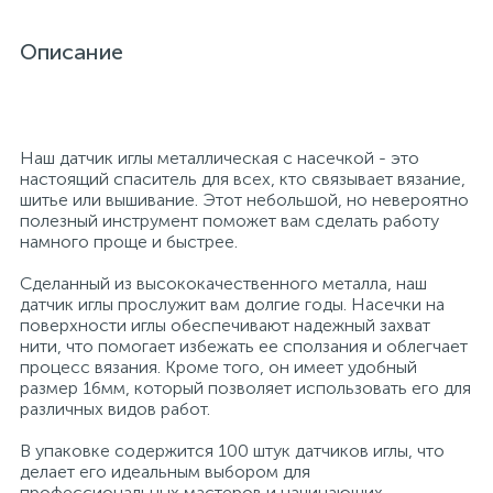
26
12
3
От насекомых и грызунов
Медицинская вата и салфетки
Кэшбоксы
Описание
3
Отбеливатели и пятновыводители
Медицинский инструментарий
Матрасы
Наш датчик иглы металлическая с насечкой - это
настоящий спаситель для всех, кто связывает вязание,
По уходу за коврами и мебелью
Медицинское белье и покрытия
Мебель для дошкольных учреждений
шитье или вышивание. Этот небольшой, но невероятно
полезный инструмент поможет вам сделать работу
намного проще и быстрее.
31
3
По уходу за стеклами и зеркалами
Медицинское оборудование
Мебель для столовых
Сделанный из высококачественного металла, наш
датчик иглы прослужит вам долгие годы. Насечки на
2
поверхности иглы обеспечивают надежный захват
Порошок автомат
Пластыри и повязки
Мебель для торговых залов
нити, что помогает избежать ее сползания и облегчает
процесс вязания. Кроме того, он имеет удобный
размер 16мм, который позволяет использовать его для
2
Порошок для ручной стирки
Процедурная одежда
Мебель хозяйственная
различных видов работ.
В упаковке содержится 100 штук датчиков иглы, что
Расходные материалы для гинекологии и
3
4
делает его идеальным выбором для
Порошок универсальный
Медицинская мебель
урологии
профессиональных мастеров и начинающих