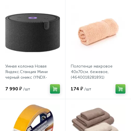
Сейфы депозитные
Сейфы засыпные
Сейфы мебельные
Умная колонка Новая
Полотенце махровое
Яндекс.Станция Мини
40х70см. бежевое,
Сейфы огне-взломостойкие
черный оникс (YNDX-
(4640018281891)
00021K)
7 990 ₽
174 ₽
/шт
/шт
Сейфы огнестойкие
Сейфы оружейные