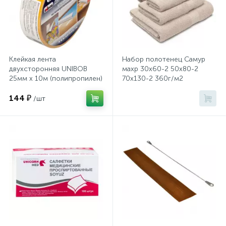
Системы хранения
Стеллажи
Клейкая лента
Набор полотенец Самур
Столы
двухсторонняя UNIBOB
махр 30х60-2 50х80-2
25мм х 10м (полипропилен)
70х130-2 360г/м2
крем,беж 141684
144 ₽
/шт
Столы обеденные
Стулья для посетителей
1
Стулья и табуреты
Тележки специализированные