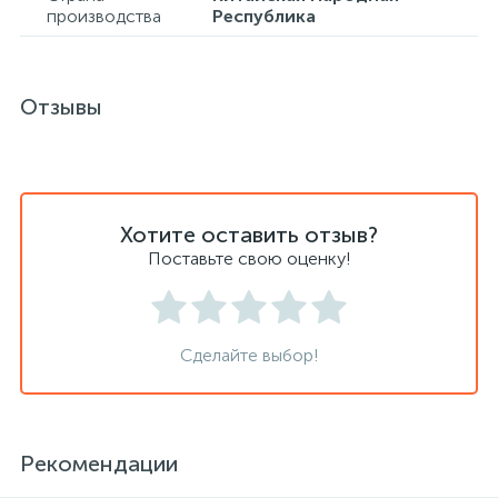
производства
Республика
Хлорсодержащие средства
Почтовые ящики
Отзывы
Экспресс-контроль концентрации
19
Приставки к столам
дезсредств
Пюпитры
Хотите оставить отзыв?
Поставьте свою оценку!
Ресепшн
2
Сейфы автомобильные
Сделайте выбор!
Сейфы взломостойкие
Рекомендации
2
Сейфы гостиничные