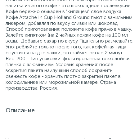
напитка из этого кофе - это шоколадное послевкусие.
26
3
Кофе бережно обжарен в "кипящем" слое воздуха.
Медицинская вата и салфетки
Кэшбоксы
Кофе Attache In Cup Holland Ground пьют с ванильным
ликером, добавляя по вкусу сливки или шоколад.
Способ приготовления: положите кофе прямо в чашку.
3
Медицинский инструментарий
Матрасы
Залейте кипятком (на 2 чайных ложки кофе на 100 мл
воды). Добавьте сахар по вкусу. Тщательно размешайте.
Употребляйте только после того, как кофейная гуща
опустится на дно чашки, это займет около 2 минут.
Медицинское белье и покрытия
Мебель для дошкольных учреждений
Вес: 200 г. Тип упаковки: фольгированная трехслойная
пленка с алюминием. Условия хранения: после
вскрытия пакета наилучший способ сохранить
3
Медицинское оборудование
Мебель для столовых
свежесть кофе - хранить плотно закрытый пакет в
холодильнике или морозильной камере. Страна
производства: Россия.
Пластыри и повязки
Мебель для торговых залов
Описание
Процедурная одежда
Мебель хозяйственная
Расходные материалы для гинекологии и
3
Медицинская мебель
урологии