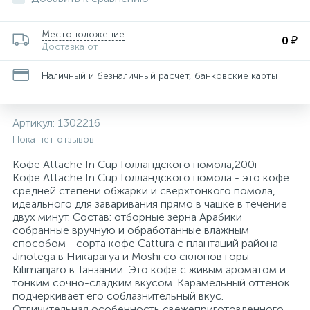
Для медицинского инструментария, изделий
162
29
36
34
8
4
Пакеты почтовые
Конференц-кресла
Скобы для степлеров
Товары для бани и сауны
Папки адресные
Средства защиты органов дыхания
Ценники и держатели для ценников
Тележки уборочные
и поверхностей
Местоположение
0 ₽
Доставка от
Этикетки и оборудование для торговой
116
47
11
1
Планинги
Защитная одежда
Кресла для детей
Скрепки, кнопки, булавки и зажимы для бумаг
Товары для пикника
Электрогирлянды и световые фигуры
Средства защиты органов зрения
Технические ткани и полотенца
Наличный и безналичный расчет, банковские карты
маркировки
Изделия для сбора и хранения медицинских
12
21
8
Самоклеящиеся этикетки специальные
Кресла для операторов
Степлеры, антистеплеры
Тренажеры и фитнес
Средства защиты органов слуха
отходов
Артикул:
1302216
Пока нет отзывов
25
4
1
Самоклеящиеся этикетки универсальные
Инъекционные средства
Кресла для руководителей
Сувениры
Туризм
Средства предупреждения травм
Кофе Attache In Cup Голландского помола,200г
Кофе Attache In Cup Голландского помола - это кофе
средней степени обжарки и сверхтонкого помола,
Самоклеящиеся этикетки универсальные
399
22
1
идеального для заваривания прямо в чашке в течение
Контактные среды для исследований
Кресла и пуфы
Штемпельная продукция
Трикотаж
нестандартных размеров
двух минут. Состав: отборные зерна Арабики
собранные вручную и обработанные влажным
способом - сорта кофе Cattura с плантаций района
117
2
1
Средства для удаления этикеток
Марля
Кресла с ортопедическими свойствами
Фартуки
Jinotega в Никарагуа и Moshi со склонов горы
Kilimanjaro в Танзании. Это кофе с живым ароматом и
тонким сочно-сладким вкусом. Карамельный оттенок
73
Маски одноразовые
Кровати и изголовья
Халаты
подчеркивает его соблазнительный вкус.
Отличительная особенность свежеприготовленного