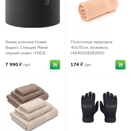
Системы хранения
Стеллажи
Столы
Умная колонка Новая
Полотенце махровое
Яндекс.Станция Мини
40х70см. бежевое,
черный оникс (YNDX-
(4640018281891)
Столы обеденные
00021K)
7 990 ₽
174 ₽
/шт
/шт
Стулья для посетителей
1
Стулья и табуреты
Тележки специализированные