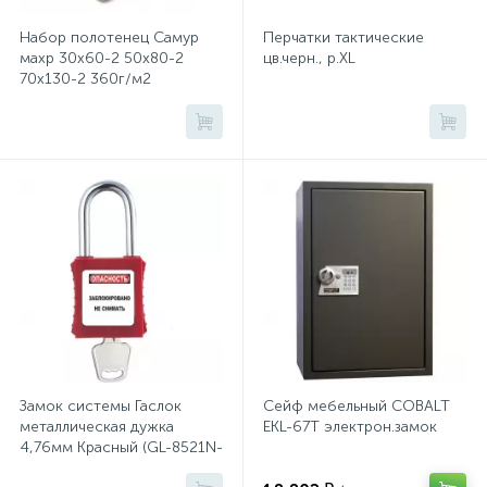
Тумбы
Набор полотенец Самур
Перчатки тактические
махр 30х60-2 50х80-2
цв.черн., р.XL
70х130-2 360г/м2
Урны
крем,беж 141684
Флаги
Фурнитура и комплектующие
Фурнитура к дверям
Цветочницы
Замок системы Гаслок
Сейф мебельный СOBALT
металлическая дужка
EKL-67Т электрон.замок
Шкафы
4,76мм Красный (GL-8521N-
KD-RED)