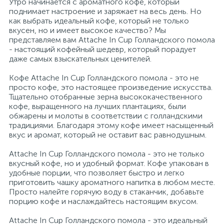
Утро начинается с ароматного кофе, который
поднимает настроение и заряжает на весь день. Но
как выбрать идеальный кофе, который не только
Расходные материалы для ортопедии
Мини-кухни
вкусен, но и имеет высокое качество? Мы
представляем вам Attache In Cup Голландского помола
- настоящий кофейный шедевр, который порадует
3
2
Расходные материалы для стерилизации
Многоместные секции
даже самых взыскательных ценителей.
Кофе Attache In Cup Голландского помола - это не
Системы и компоненты для взятия
просто кофе, это настоящее произведение искусства.
Модульная мягкая мебель
биологического материала
Тщательно отобранные зерна высококачественного
кофе, выращенного на лучших плантациях, были
обжарены и молоты в соответствии с голландскими
Средства первой помощи
Надувная мебель и матрасы
традициями. Благодаря этому кофе имеет насыщенный
вкус и аромат, который не оставит вас равнодушным.
Attache In Cup Голландского помола - это не только
Таблетницы
Обувницы
вкусный кофе, но и удобный формат. Кофе упакован в
удобные порции, что позволяет быстро и легко
приготовить чашку ароматного напитка в любом месте.
4
Тесты на наркотики
Организаторы рабочего места
Просто налейте горячую воду в стаканчик, добавьте
порцию кофе и наслаждайтесь настоящим вкусом.
Хирургическая одежда
Пластиковая мебель
Attache In Cup Голландского помола - это идеальный