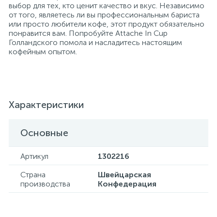
выбор для тех, кто ценит качество и вкус. Независимо
от того, являетесь ли вы профессиональным бариста
или просто любители кофе, этот продукт обязательно
Хлорсодержащие средства
Почтовые ящики
понравится вам. Попробуйте Attache In Cup
Голландского помола и насладитесь настоящим
кофейным опытом.
Экспресс-контроль концентрации
19
Приставки к столам
дезсредств
Пюпитры
Характеристики
Ресепшн
Основные
2
Сейфы автомобильные
Артикул
1302216
Страна
Швейцарская
производства
Конфедерация
Сейфы взломостойкие
2
Сейфы гостиничные