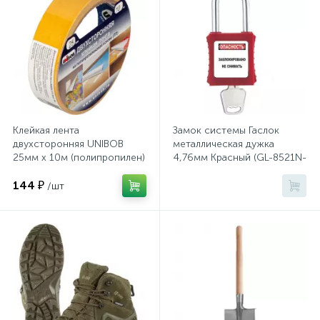
Тумбы
Урны
Флаги
Клейкая лента
Замок системы Гаслок
двухсторонняя UNIBOB
металлическая дужка
Фурнитура и комплектующие
25мм х 10м (полипропилен)
4,76мм Красный (GL-8521N-
KD-RED)
144 ₽
/шт
Фурнитура к дверям
Цветочницы
Шкафы