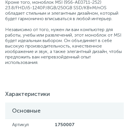
Кроме того, моноблок MSI (9S6-AE0711-252)
23.8/FHD/i5-1240P/8GB/250GB SSD/KB+M/nOS
обладает стильным и элегантным дизайном, который
Хлорсодержащие средства
Почтовые ящики
будет гармонично вписываться в любой интерьер.
Независимо от того, нужен ли вам компьютер для
Экспресс-контроль концентрации
19
работы, учебы или развлечений, этот моноблок от MSI
Приставки к столам
дезсредств
будет идеальным выбором. Он объединяет в себе
высокую производительность, качественное
изображение и звук, а также элегантный дизайн, чтобы
Пюпитры
предложить вам непревзойденный опыт
использования.
Ресепшн
2
Сейфы автомобильные
Характеристики
Основные
Сейфы взломостойкие
Артикул
1750007
2
Сейфы гостиничные