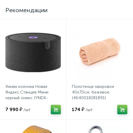
Системы хранения
Рекомендации
Стеллажи
Столы
Столы обеденные
Стулья для посетителей
Умная колонка Новая
Полотенце махровое
Яндекс.Станция Мини
40х70см. бежевое,
1
черный оникс (YNDX-
(4640018281891)
Стулья и табуреты
00021K)
7 990 ₽
174 ₽
/шт
/шт
Тележки специализированные