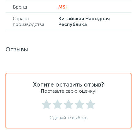
Бренд
MSI
Страна
Китайская Народная
Сейфы депозитные
производства
Республика
Сейфы засыпные
Отзывы
Сейфы мебельные
Сейфы огне-взломостойкие
Хотите оставить отзыв?
Поставьте свою оценку!
Сейфы огнестойкие
Сделайте выбор!
Сейфы оружейные