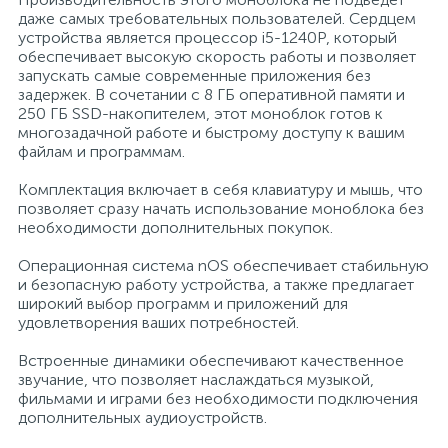
даже самых требовательных пользователей. Сердцем
устройства является процессор i5-1240P, который
Профессиональные дезинфицирующие
18
Расходные материалы для ортопедии
Мини-кухни
обеспечивает высокую скорость работы и позволяет
средства
запускать самые современные приложения без
задержек. В сочетании с 8 ГБ оперативной памяти и
Профессиональные чистящие и
3
2
250 ГБ SSD-накопителем, этот моноблок готов к
Расходные материалы для стерилизации
Многоместные секции
дезинфицирующие средства
многозадачной работе и быстрому доступу к вашим
файлам и программам.
Системы и компоненты для взятия
Специальные средства для стирки
Модульная мягкая мебель
Комплектация включает в себя клавиатуру и мышь, что
биологического материала
позволяет сразу начать использование моноблока без
необходимости дополнительных покупок.
Средства специального назначения
Средства первой помощи
Надувная мебель и матрасы
Операционная система nOS обеспечивает стабильную
и безопасную работу устройства, а также предлагает
258
широкий выбор программ и приложений для
Универсальные
Таблетницы
Обувницы
удовлетворения ваших потребностей.
Встроенные динамики обеспечивают качественное
4
Химия для прачечных и химчисток
Тесты на наркотики
Организаторы рабочего места
звучание, что позволяет наслаждаться музыкой,
фильмами и играми без необходимости подключения
дополнительных аудиоустройств.
Хирургическая одежда
Пластиковая мебель