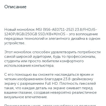
Описание
26
12
3
От насекомых и грызунов
Медицинская вата и салфетки
Кэшбоксы
3
Отбеливатели и пятновыводители
Медицинский инструментарий
Матрасы
Новый моноблок MSI (9S6-AE0711-252) 23.8/FHD/i5-
1240P/8GB/250GB SSD/KB+M/nOS - это воплощение
передовых технологий и элегантного дизайна в одном
По уходу за коврами и мебелью
Медицинское белье и покрытия
Мебель для дошкольных учреждений
устройстве.
Этот моноблок способен удовлетворить потребности
31
3
По уходу за стеклами и зеркалами
Медицинское оборудование
Мебель для столовых
самой широкой аудитории, будь то профессионалы,
студенты или просто любители комфортного
использования компьютера.
2
Порошок автомат
Пластыри и повязки
Мебель для торговых залов
С его помощью вы сможете наслаждаться ярким и
четким изображением благодаря 23.8-дюймовому
экрану с разрешением Full HD. Плотность пикселей
2
Порошок для ручной стирки
Процедурная одежда
Мебель хозяйственная
такая, что каждая деталь на экране оживает перед
вашими глазами, создавая невероятно реалистичное
визуальное впечатление.
Расходные материалы для гинекологии и
3
4
Порошок универсальный
Медицинская мебель
урологии
Производительность этого моноблока не подведет