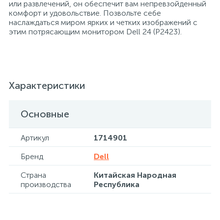
или развлечений, он обеспечит вам непревзойденный
комфорт и удовольствие. Позвольте себе
наслаждаться миром ярких и четких изображений с
Хлорсодержащие средства
Почтовые ящики
этим потрясающим монитором Dell 24 (P2423).
Экспресс-контроль концентрации
19
Приставки к столам
дезсредств
Характеристики
Пюпитры
Основные
Ресепшн
Артикул
1714901
2
Сейфы автомобильные
Бренд
Dell
Страна
Китайская Народная
производства
Республика
Сейфы взломостойкие
2
Сейфы гостиничные