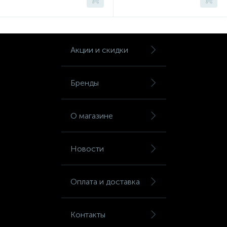
Шкафы для бумаг
Шкафы для одежды
Акции и скидки
Шкафы для сумок
Бренды
Шкафы картотечные
О магазине
Шкафы тамбурные
Новости
Школьная мебель
Оплата и доставка
Ящики для ключей
Контакты