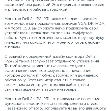
искажений или размытий. Это идеальное решение для
игр, фильмов и работы с графикой.
Профессиональные дезинфицирующие
18
Расходные материалы для ортопедии
Мини-кухни
средства
Монитор Dell 24 (P2423) также обладает широкими
возможностями подключения, включая VGA, DP, HDMI
Профессиональные чистящие и
3
2
и 4 порта USB. Вы сможете легко подключить свои
Расходные материалы для стерилизации
Многоместные секции
дезинфицирующие средства
устройства и наслаждаться полным комфортом
работы. Будь то подключение к компьютеру, ноутбуку,
планшету или консоли, этот монитор готов к любым
Системы и компоненты для взятия
Специальные средства для стирки
Модульная мягкая мебель
вызовам.
биологического материала
Стильный и современный дизайн монитора Dell 24
Средства специального назначения
Средства первой помощи
Надувная мебель и матрасы
(P2423) также заслуживает отдельного упоминания.
Тонкий корпус и элегантные рамки создают
эстетически приятное визуальное впечатление,
258
которое дополнит любую рабочую или домашнюю
Универсальные
Таблетницы
Обувницы
обстановку. Этот монитор станет не только
незаменимым инструментом для работы, но и
стильным акцентом в вашем интерьере.
4
Химия для прачечных и химчисток
Тесты на наркотики
Организаторы рабочего места
Монитор Dell 24 (P2423) - это идеальное сочетание
функциональности, качества изображения и стиля.
Независимо от того, используете ли вы его для работы
Хирургическая одежда
Пластиковая мебель