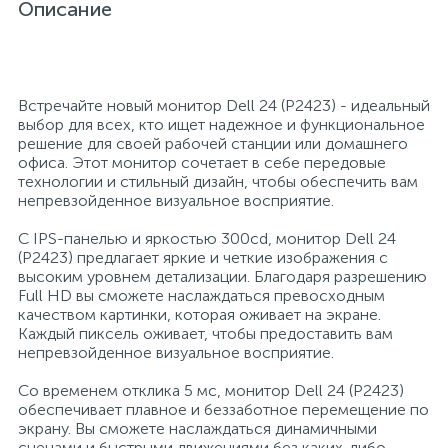
Описание
26
12
3
От насекомых и грызунов
Медицинская вата и салфетки
Кэшбоксы
3
Встречайте новый монитор Dell 24 (P2423) - идеальный
Отбеливатели и пятновыводители
Медицинский инструментарий
Матрасы
выбор для всех, кто ищет надежное и функциональное
решение для своей рабочей станции или домашнего
офиса. Этот монитор сочетает в себе передовые
По уходу за коврами и мебелью
Медицинское белье и покрытия
Мебель для дошкольных учреждений
технологии и стильный дизайн, чтобы обеспечить вам
непревзойденное визуальное восприятие.
31
3
По уходу за стеклами и зеркалами
Медицинское оборудование
Мебель для столовых
С IPS-панелью и яркостью 300cd, монитор Dell 24
(P2423) предлагает яркие и четкие изображения с
высоким уровнем детализации. Благодаря разрешению
2
Full HD вы сможете наслаждаться превосходным
Порошок автомат
Пластыри и повязки
Мебель для торговых залов
качеством картинки, которая оживает на экране.
Каждый пиксель оживает, чтобы предоставить вам
непревзойденное визуальное восприятие.
2
Порошок для ручной стирки
Процедурная одежда
Мебель хозяйственная
Со временем отклика 5 мс, монитор Dell 24 (P2423)
обеспечивает плавное и беззаботное перемещение по
Расходные материалы для гинекологии и
3
4
экрану. Вы сможете наслаждаться динамичными
Порошок универсальный
Медицинская мебель
урологии
сценами и быстрыми движениями без каких-либо