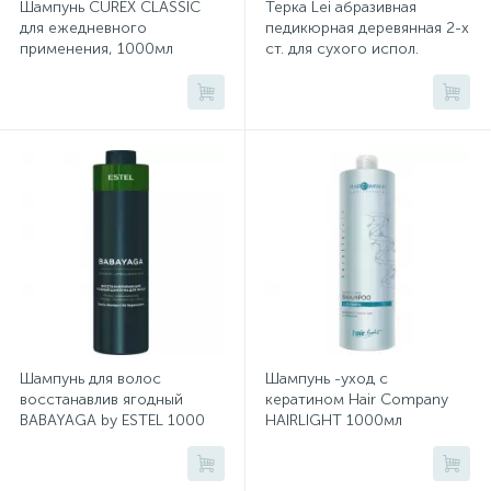
Шампунь CUREX CLASSIC
Терка Lei абразивная
для ежедневного
педикюрная деревянная 2-х
применения, 1000мл
ст. для сухого испол.
Хлорсодержащие средства
Почтовые ящики
CR1000/S8
405021
Экспресс-контроль концентрации
19
Приставки к столам
дезсредств
Пюпитры
Ресепшн
2
Сейфы автомобильные
Шампунь для волос
Шампунь -уход с
восстанавлив ягодный
кератином Hair Company
Сейфы взломостойкие
BABAYAGA by ESTEL 1000
HAIRLIGHT 1000мл
мл BBY/S1
2
Сейфы гостиничные