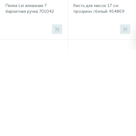
Тумбы
Пилка Lei алмазная 7
Кисть для масок 17 см
бархатная ручка 701042
прозрачн /белый 454869
Урны
Флаги
Фурнитура и комплектующие
Фурнитура к дверям
Цветочницы
Палочки маникюрные
Апельсиновые 15 см 100
шт/уп 1498226
Шкафы