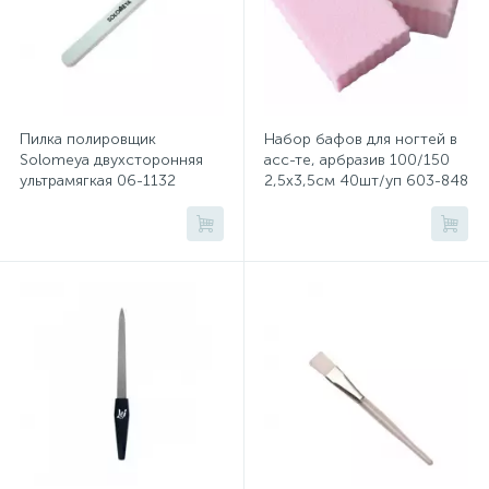
Системы хранения
Стеллажи
Пилка полировщик
Набор бафов для ногтей в
Столы
Solomeya двухсторонняя
асс-те, арбразив 100/150
ультрамягкая 06-1132
2,5x3,5см 40шт/уп 603-848
Столы обеденные
Стулья для посетителей
1
Стулья и табуреты
Тележки специализированные