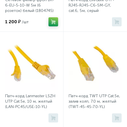
6-EU-5-10-W 5м (6
RJ45-RJ45-C6-5M-GY,
26
12
3
розеток) белый (1804745)
cat.6, 5м, серый
От насекомых и грызунов
Медицинская вата и салфетки
Кэшбоксы
lt;EX272311RUS
1 200 ₽
/шт
3
Отбеливатели и пятновыводители
Медицинский инструментарий
Матрасы
По уходу за коврами и мебелью
Медицинское белье и покрытия
Мебель для дошкольных учреждений
31
3
По уходу за стеклами и зеркалами
Медицинское оборудование
Мебель для столовых
2
Порошок автомат
Пластыри и повязки
Мебель для торговых залов
Патч-корд Lanmaster LSZH
Патч-корд TWT UTP Cat.5e,
UTP Cat.5e, 10 м, желтый
залив колп, 7.0 м, желтый
2
Порошок для ручной стирки
Процедурная одежда
Мебель хозяйственная
(LAN-PC45/U5E-10-YL)
(TWT-45-45-7.0-YL)
Расходные материалы для гинекологии и
3
4
Порошок универсальный
Медицинская мебель
урологии