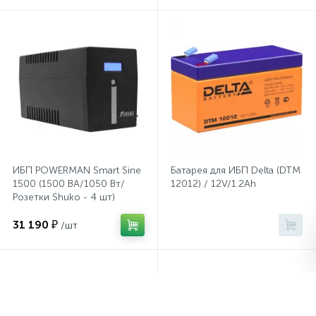
Системы хранения
Стеллажи
Столы
Столы обеденные
ИБП POWERMAN Smart Sine
Батарея для ИБП Delta (DTM
1500 (1500 ВА/1050 Вт/
12012) / 12V/1.2Ah
Стулья для посетителей
Розетки Shuko - 4 шт)
31 190 ₽
/шт
1
Стулья и табуреты
Тележки специализированные