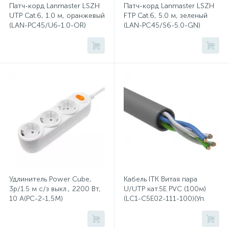
Патч-корд Lanmaster LSZH
Патч-корд Lanmaster LSZH
UTP Cat.6, 1.0 м, оранжевый
FTP Cat.6, 5.0 м, зеленый
(LAN-PC45/U6-1.0-OR)
(LAN-PC45/S6-5.0-GN)
Сейфы депозитные
Сейфы засыпные
Сейфы мебельные
Сейфы огне-взломостойкие
Сейфы огнестойкие
Удлинитель Power Cube,
Кабель ITK Витая пара
3р/1.5 м с/з выкл., 2200 Вт,
U/UTP кат.5E PVC (100м)
Сейфы оружейные
10 А(PC-2-1,5M)
(LC1-C5E02-111-100)(Уп.
1шт)