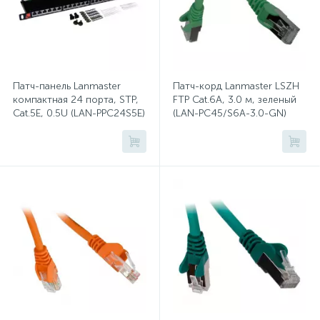
Хлорсодержащие средства
Почтовые ящики
Экспресс-контроль концентрации
19
Патч-панель Lanmaster
Патч-корд Lanmaster LSZH
Приставки к столам
дезсредств
компактная 24 порта, STP,
FTP Cat.6A, 3.0 м, зеленый
Cat.5E, 0.5U (LAN-PPC24S5E)
(LAN-PC45/S6A-3.0-GN)
Пюпитры
Ресепшн
2
Сейфы автомобильные
Сейфы взломостойкие
2
Сейфы гостиничные