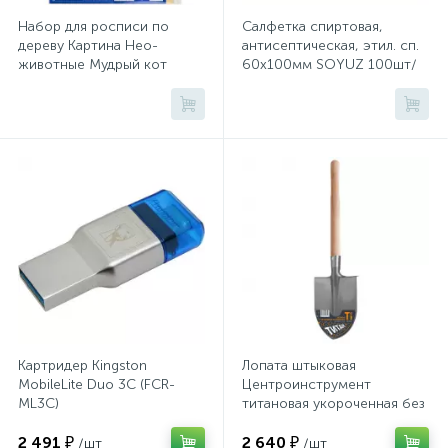
Системы хранения
Набор для росписи по
Салфетка спиртовая,
дереву Картина Нео-
антисептическая, этил. сп.
животные Мудрый кот
60х100мм SOYUZ 100шт/
Стеллажи
Фр-007
уп
Столы
Столы обеденные
Стулья для посетителей
1
Стулья и табуреты
Картридер Kingston
Лопата штыковая
MobileLite Duo 3C (FCR-
Центроинструмент
Тележки специализированные
ML3C)
титановая укороченная без
рукоятки (1362)
2 491 ₽
2 640 ₽
/шт
/шт