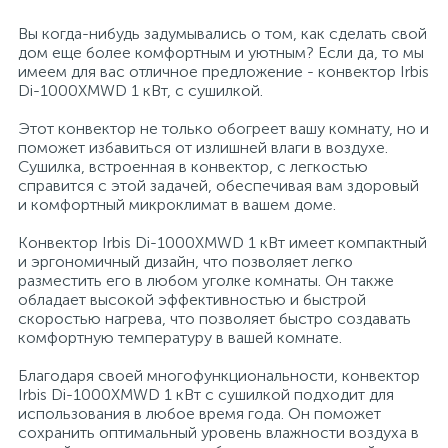
Вы когда-нибудь задумывались о том, как сделать свой
26
12
3
От насекомых и грызунов
Медицинская вата и салфетки
Кэшбоксы
дом еще более комфортным и уютным? Если да, то мы
имеем для вас отличное предложение - конвектор Irbis
Di-1000XMWD 1 кВт, с сушилкой.
3
Отбеливатели и пятновыводители
Медицинский инструментарий
Матрасы
Этот конвектор не только обогреет вашу комнату, но и
поможет избавиться от излишней влаги в воздухе.
Сушилка, встроенная в конвектор, с легкостью
По уходу за коврами и мебелью
Медицинское белье и покрытия
Мебель для дошкольных учреждений
справится с этой задачей, обеспечивая вам здоровый
и комфортный микроклимат в вашем доме.
31
3
По уходу за стеклами и зеркалами
Медицинское оборудование
Мебель для столовых
Конвектор Irbis Di-1000XMWD 1 кВт имеет компактный
и эргономичный дизайн, что позволяет легко
разместить его в любом уголке комнаты. Он также
2
обладает высокой эффективностью и быстрой
Порошок автомат
Пластыри и повязки
Мебель для торговых залов
скоростью нагрева, что позволяет быстро создавать
комфортную температуру в вашей комнате.
2
Порошок для ручной стирки
Процедурная одежда
Мебель хозяйственная
Благодаря своей многофункциональности, конвектор
Irbis Di-1000XMWD 1 кВт с сушилкой подходит для
использования в любое время года. Он поможет
Расходные материалы для гинекологии и
3
4
сохранить оптимальный уровень влажности воздуха в
Порошок универсальный
Медицинская мебель
урологии