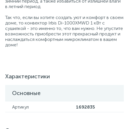
зимний период, а также избавиться от излишней влаги
в летний период.
Профессиональные дезинфицирующие
18
Расходные материалы для ортопедии
Мини-кухни
средства
Так что, если вы хотите создать уют и комфорт в своем
доме, то конвектор Irbis Di-1000XMWD 1 кВт с
сушилкой - это именно то, что вам нужно. Не упустите
Профессиональные чистящие и
3
2
Расходные материалы для стерилизации
Многоместные секции
возможность приобрести этот прекрасный продукт и
дезинфицирующие средства
наслаждаться комфортным микроклиматом в вашем
доме!
Системы и компоненты для взятия
Специальные средства для стирки
Модульная мягкая мебель
биологического материала
Средства специального назначения
Средства первой помощи
Надувная мебель и матрасы
Характеристики
258
Универсальные
Таблетницы
Обувницы
Основные
4
Артикул
1692835
Химия для прачечных и химчисток
Тесты на наркотики
Организаторы рабочего места
Хирургическая одежда
Пластиковая мебель