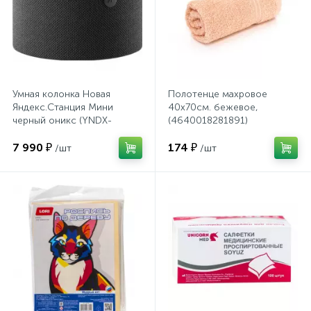
Сейфы депозитные
Сейфы засыпные
Умная колонка Новая
Полотенце махровое
Яндекс.Станция Мини
40х70см. бежевое,
черный оникс (YNDX-
(4640018281891)
00021K)
Сейфы мебельные
7 990 ₽
174 ₽
/шт
/шт
Сейфы огне-взломостойкие
Сейфы огнестойкие
Сейфы оружейные