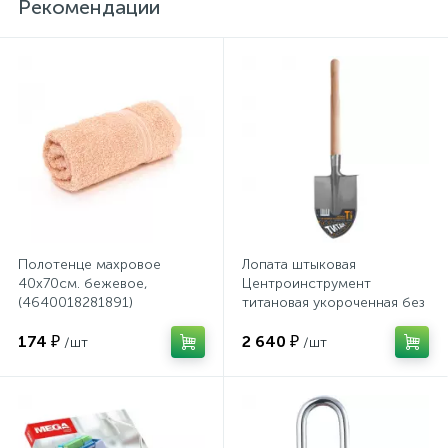
Рекомендации
Сейфы депозитные
Сейфы засыпные
Сейфы мебельные
Сейфы огне-взломостойкие
Полотенце махровое
Лопата штыковая
40х70см. бежевое,
Центроинструмент
(4640018281891)
титановая укороченная без
рукоятки (1362)
Сейфы огнестойкие
174 ₽
2 640 ₽
/шт
/шт
Сейфы оружейные