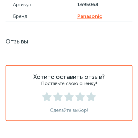
Артикул
1695068
Бренд
Panasonic
Хлорсодержащие средства
Почтовые ящики
Экспресс-контроль концентрации
19
Приставки к столам
Отзывы
дезсредств
Пюпитры
Хотите оставить отзыв?
Ресепшн
Поставьте свою оценку!
2
Сейфы автомобильные
Сделайте выбор!
Сейфы взломостойкие
2
Сейфы гостиничные