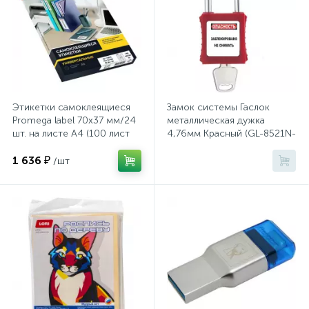
Системы хранения
Стеллажи
Столы
Этикетки самоклеящиеся
Замок системы Гаслок
Promega label 70х37 мм/24
металлическая дужка
шт. на листе А4 (100 лист
4,76мм Красный (GL-8521N-
Столы обеденные
KD-RED)
1 636 ₽
/шт
Стулья для посетителей
1
Стулья и табуреты
Тележки специализированные