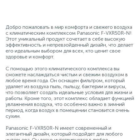
26
12
3
От насекомых и грызунов
Медицинская вата и салфетки
Кэшбоксы
Добро пожаловать в мир комфорта и свежего воздуха
3
с климатическим комплексом Panasonic F-VXR50R-N!
Отбеливатели и пятновыводители
Медицинский инструментарий
Матрасы
Этот уникальный продукт сочетает в себе высокую
эффективность и непревзойденный дизайн, что делает
его идеальным выбором для всех, кто ценит свое
По уходу за коврами и мебелью
Медицинское белье и покрытия
Мебель для дошкольных учреждений
здоровье и комфорт.
С помощью этого климатического комплекса вы
31
3
По уходу за стеклами и зеркалами
Медицинское оборудование
Мебель для столовых
сможете наслаждаться чистым и свежим воздухом в
любое время года. Он оснащен фильтром, который
удаляет из воздуха пыль, пыльцу, бактерии и вирусы,
2
что позволяет создать идеальные условия для жизни и
Порошок автомат
Пластыри и повязки
Мебель для торговых залов
работы. Кроме того, этот комплекс обладает функцией
увлажнения воздуха, что особенно важно в зимний
период, когда воздух в помещении становится очень
2
Порошок для ручной стирки
Процедурная одежда
Мебель хозяйственная
сухим.
Panasonic F-VXR50R-N имеет современный и
Расходные материалы для гинекологии и
3
4
элегантный дизайн, который подойдет для любого
Порошок универсальный
Медицинская мебель
урологии
интерьера. Он легко интегрируется в любое