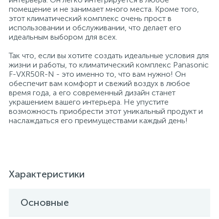
помещение и не занимает много места. Кроме того,
этот климатический комплекс очень прост в
Профессиональные дезинфицирующие
18
Расходные материалы для ортопедии
Мини-кухни
использовании и обслуживании, что делает его
средства
идеальным выбором для всех.
Профессиональные чистящие и
3
2
Так что, если вы хотите создать идеальные условия для
Расходные материалы для стерилизации
Многоместные секции
дезинфицирующие средства
жизни и работы, то климатический комплекс Panasonic
F-VXR50R-N - это именно то, что вам нужно! Он
обеспечит вам комфорт и свежий воздух в любое
Системы и компоненты для взятия
Специальные средства для стирки
Модульная мягкая мебель
время года, а его современный дизайн станет
биологического материала
украшением вашего интерьера. Не упустите
возможность приобрести этот уникальный продукт и
Средства специального назначения
Средства первой помощи
Надувная мебель и матрасы
наслаждаться его преимуществами каждый день!
258
Универсальные
Таблетницы
Обувницы
Характеристики
4
Химия для прачечных и химчисток
Тесты на наркотики
Организаторы рабочего места
Основные
Хирургическая одежда
Пластиковая мебель