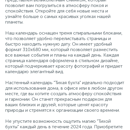
позволит вам погрузиться в атмосферу покоя и
спокойствия. Откройте для себя новые места и
Профессиональные дезинфицирующие
18
Расходные материалы для ортопедии
Мини-кухни
узнайте больше о самых красивых уголках нашей
средства
планеты.
Профессиональные чистящие и
3
2
Наш календарь оснащен тремя спиральными блоками,
Расходные материалы для стерилизации
Многоместные секции
дезинфицирующие средства
что позволяет удобно перелистывать страницы и
быстро находить нужную дату. Он имеет удобный
формат 310х680 мм, который позволяет разместить
Системы и компоненты для взятия
Специальные средства для стирки
Модульная мягкая мебель
все важные события и планы на каждый день. Каждая
биологического материала
страница календаря оформлена в стильном дизайне,
который подчеркивает красоту фотографий и придает
Средства специального назначения
Средства первой помощи
Надувная мебель и матрасы
календарю элегантный вид.
Настенный календарь "Тихая бухта" идеально подходит
258
для использования дома, в офисе или в любом другом
Универсальные
Таблетницы
Обувницы
месте, где вы хотите создать атмосферу спокойствия
и гармонии. Он станет прекрасным подарком для
ваших близких и друзей, которые ценят красоту
4
Химия для прачечных и химчисток
Тесты на наркотики
Организаторы рабочего места
природы и стремятся к организации своего времени.
Не упустите возможность ощутить магию "Тихой
бухты" каждый день в течение 2024 года. Приобретите
Хирургическая одежда
Пластиковая мебель