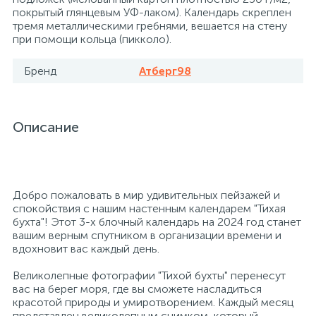
покрытый глянцевым УФ-лаком). Календарь скреплен
26
12
3
тремя металлическими гребнями, вешается на стену
От насекомых и грызунов
Медицинская вата и салфетки
Кэшбоксы
при помощи кольца (пикколо).
3
Бренд
Атберг98
Отбеливатели и пятновыводители
Медицинский инструментарий
Матрасы
По уходу за коврами и мебелью
Медицинское белье и покрытия
Мебель для дошкольных учреждений
Описание
31
3
По уходу за стеклами и зеркалами
Медицинское оборудование
Мебель для столовых
Добро пожаловать в мир удивительных пейзажей и
2
спокойствия с нашим настенным календарем "Тихая
Порошок автомат
Пластыри и повязки
Мебель для торговых залов
бухта"! Этот 3-х блочный календарь на 2024 год станет
вашим верным спутником в организации времени и
вдохновит вас каждый день.
2
Порошок для ручной стирки
Процедурная одежда
Мебель хозяйственная
Великолепные фотографии "Тихой бухты" перенесут
вас на берег моря, где вы сможете насладиться
Расходные материалы для гинекологии и
3
4
красотой природы и умиротворением. Каждый месяц
Порошок универсальный
Медицинская мебель
урологии
представлен великолепным снимком, который