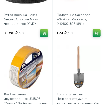
Системы хранения
Умная колонка Новая
Полотенце махровое
Стеллажи
Яндекс.Станция Мини
40х70см. бежевое,
черный оникс (YNDX-
(4640018281891)
00021K)
Столы
7 990 ₽
174 ₽
/шт
/шт
Столы обеденные
Стулья для посетителей
1
Стулья и табуреты
Тележки специализированные
Клейкая лента
Лопата штыковая
двухсторонняя UNIBOB
Центроинструмент
25мм х 10м (полипропилен)
титановая укороченная без