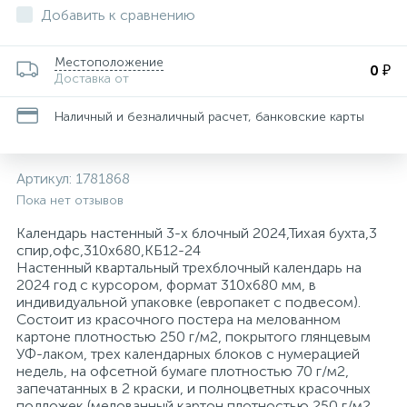
Добавить к сравнению
Для медицинского инструментария, изделий
162
36
34
8
4
Запасной баллончик
Конференц-кресла
Скобы для степлеров
Товары для бани и сауны
Папки адресные
Средства защиты органов дыхания
Ценники и держатели для ценников
Тележки уборочные
и поверхностей
Местоположение
0 ₽
Доставка от
Этикетки и оборудование для торговой
116
11
1
Кондиционеры для белья
Защитная одежда
Кресла для детей
Скрепки, кнопки, булавки и зажимы для бумаг
Товары для пикника
Электрогирлянды и световые фигуры
Средства защиты органов зрения
Технические ткани и полотенца
маркировки
Наличный и безналичный расчет, банковские карты
Изделия для сбора и хранения медицинских
12
21
1
Моющие средства для уборки помещений
Кресла для операторов
Степлеры, антистеплеры
Тренажеры и фитнес
Средства защиты органов слуха
отходов
Артикул:
1781868
Пока нет отзывов
25
3
4
1
Мыло жидкое
Инъекционные средства
Кресла для руководителей
Сувениры
Туризм
Средства предупреждения травм
Календарь настенный 3-х блочный 2024,Тихая бухта,3
спир,офс,310х680,КБ12-24
399
22
1
Настенный квартальный трехблочный календарь на
Мыло кусковое
Контактные среды для исследований
Кресла и пуфы
Штемпельная продукция
Трикотаж
2024 год с курсором, формат 310x680 мм, в
индивидуальной упаковке (европакет с подвесом).
Состоит из красочного постера на мелованном
117
2
1
Освежители воздуха автоматические
Марля
Кресла с ортопедическими свойствами
Фартуки
картоне плотностью 250 г/м2, покрытого глянцевым
УФ-лаком, трех календарных блоков с нумерацией
недель, на офсетной бумаге плотностью 70 г/м2,
73
2
От накипи
Маски одноразовые
Кровати и изголовья
Халаты
запечатанных в 2 краски, и полноцветных красочных
подложек (мелованный картон плотностью 250 г/м2,