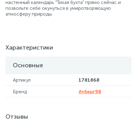
настенный календарь "Тихая бухта" прямо сейчас и
позвольте себе окунуться в умиротворяющую
атмосферу природы.
Хлорсодержащие средства
Почтовые ящики
Экспресс-контроль концентрации
19
Приставки к столам
дезсредств
Характеристики
Пюпитры
Основные
Ресепшн
Артикул
1781868
Бренд
Атберг98
2
Сейфы автомобильные
Отзывы
Сейфы взломостойкие
2
Сейфы гостиничные