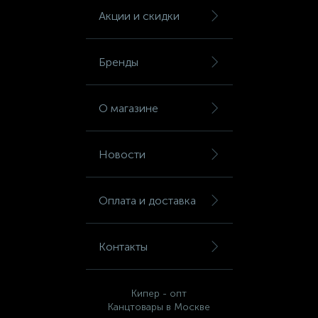
Шкафы для бумаг
Акции и скидки
Шкафы для одежды
Бренды
Шкафы для сумок
О магазине
Шкафы картотечные
Новости
Шкафы тамбурные
Оплата и доставка
Школьная мебель
Контакты
Ящики для ключей
Кипер - опт
Канцтовары в Москве