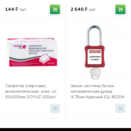
рукоятки (1362)
Тумбы
144 ₽
2 640 ₽
/шт
/шт
Урны
Флаги
Фурнитура и комплектующие
Фурнитура к дверям
Салфетка спиртовая,
Замок системы Гаслок
антисептическая, этил. сп.
металлическая дужка
60х100мм SOYUZ 100шт/
4,76мм Красный (GL-8521N-
Цветочницы
уп
KD-RED)
Шкафы