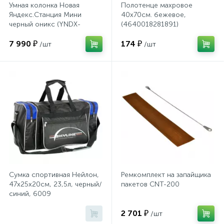
Системы хранения
Умная колонка Новая
Полотенце махровое
Яндекс.Станция Мини
40х70см. бежевое,
черный оникс (YNDX-
(4640018281891)
00021K)
Стеллажи
7 990 ₽
174 ₽
/шт
/шт
Столы
Столы обеденные
Стулья для посетителей
1
Стулья и табуреты
Сумка спортивная Нейлон,
Ремкомплект на запайщика
47х25х20см, 23,5л, черный/
пакетов CNT-200
синий, 6009
Тележки специализированные
2 701 ₽
/шт