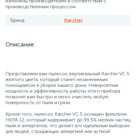
изменены производителем в соответствии с
производственным процессом.
26
12
3
От насекомых и грызунов
Медицинская вата и салфетки
Кэшбоксы
Бренд
Karcher
3
Отбеливатели и пятновыводители
Медицинский инструментарий
Матрасы
Описание
По уходу за коврами и мебелью
Медицинское белье и покрытия
Мебель для дошкольных учреждений
31
3
По уходу за стеклами и зеркалами
Медицинское оборудование
Мебель для столовых
Представляем вам пылесос вертикальный Karcher VC 5
желтого цвета, который станет незаменимым
помощником в уборке вашего дома. Невероятная
2
мощность и эффективность работы этого прибора
Порошок автомат
Пластыри и повязки
Мебель для торговых залов
позволят вам быстро и легко очистить любую
поверхность от пыли и грязи.
2
Порошок для ручной стирки
Процедурная одежда
Мебель хозяйственная
Кроме того, пылесос Karcher VC 5 оснащен фильтром
HEPA 12, который задерживает до 99,5% мелких частиц
пыли и аллергенов, что делает его идеальным выбором
Расходные материалы для гинекологии и
3
4
для людей, страдающих аллергией или астмой.
Порошок универсальный
Медицинская мебель
урологии