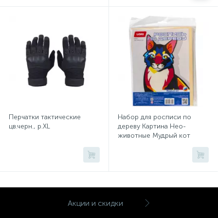
Тумбы
Урны
Флаги
Фурнитура и комплектующие
Перчатки тактические
Набор для росписи по
цв.черн., р.XL
дереву Картина Нео-
Фурнитура к дверям
животные Мудрый кот
Фр-007
Цветочницы
Шкафы
Акции и скидки