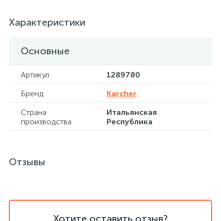
Характеристики
Хлорсодержащие средства
Почтовые ящики
Основные
Экспресс-контроль концентрации
19
Приставки к столам
дезсредств
Артикул
1289780
Пюпитры
Бренд
Karcher
Страна
Итальянская
производства
Республика
Ресепшн
2
Сейфы автомобильные
Отзывы
Сейфы взломостойкие
2
Хотите оставить отзыв?
Сейфы гостиничные