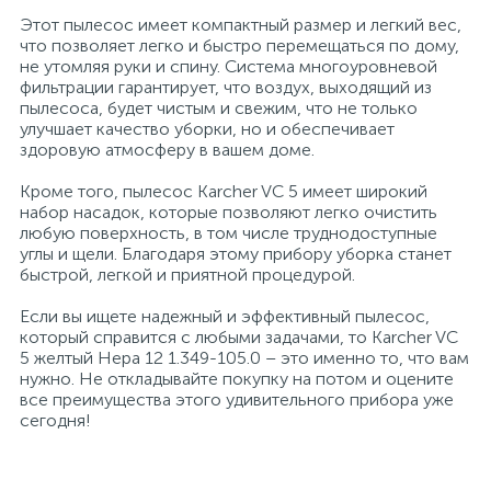
Этот пылесос имеет компактный размер и легкий вес,
Профессиональные дезинфицирующие
18
что позволяет легко и быстро перемещаться по дому,
Расходные материалы для ортопедии
Мини-кухни
средства
не утомляя руки и спину. Система многоуровневой
фильтрации гарантирует, что воздух, выходящий из
пылесоса, будет чистым и свежим, что не только
Профессиональные чистящие и
3
2
Расходные материалы для стерилизации
Многоместные секции
улучшает качество уборки, но и обеспечивает
дезинфицирующие средства
здоровую атмосферу в вашем доме.
Системы и компоненты для взятия
Кроме того, пылесос Karcher VC 5 имеет широкий
Специальные средства для стирки
Модульная мягкая мебель
биологического материала
набор насадок, которые позволяют легко очистить
любую поверхность, в том числе труднодоступные
углы и щели. Благодаря этому прибору уборка станет
Средства специального назначения
Средства первой помощи
Надувная мебель и матрасы
быстрой, легкой и приятной процедурой.
Если вы ищете надежный и эффективный пылесос,
258
который справится с любыми задачами, то Karcher VC
Универсальные
Таблетницы
Обувницы
5 желтый Hepa 12 1.349-105.0 – это именно то, что вам
нужно. Не откладывайте покупку на потом и оцените
все преимущества этого удивительного прибора уже
4
Химия для прачечных и химчисток
Тесты на наркотики
Организаторы рабочего места
сегодня!
Хирургическая одежда
Пластиковая мебель