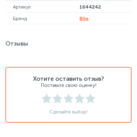
Артикул
1644242
Бренд
Bite
Сейфы депозитные
Сейфы засыпные
Отзывы
Сейфы мебельные
Хотите оставить отзыв?
Сейфы огне-взломостойкие
Поставьте свою оценку!
Сейфы огнестойкие
Сделайте выбор!
Сейфы оружейные