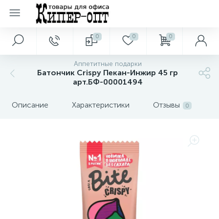
0
0
0
Главное меню
Бумага
Бумажная продукция
Бытовая техника
Бытовая химия
Гигиенические товары
Демонстрационное оборудование
Изделия медицинского назначения
Инструменты
Компьютерная техника
Компьютерные аксессуары
Красота и здоровье
Мебель
Мелкий ремонт
Настольные лампы, торшеры, бра
Освещение и электротовары
Офисная техника
Офисные принадлежности
Папки, системы архивации документов
Письменные принадлежности
Посуда Сервировка стола
Праздничная и поздравительная продукция
Продукты питания
Рабочая одежда
Расходные материалы для печатающей техники
Средства для ухода за автомобилем
Сумки, чемоданы, галантерея
Теле и Видео техника
Телефония
Товары для гостиниц и отелей и дома
Товары для торговли
Товары для уборки и емкости для мусора
Товары для учебы
Устройства печати и сканеры
Хобби и творчество
Инвентарь противопожарный
Аппетитные подарки
Аксессуары для электронных и мобильных
Кухонные утварь, столовые приборы и
Дорожная инфраструктура и ограждения,
Косметика и аксессуары для гостиничного
120
163
28
83
72
10
31
13
16
3
5
4
1
Батончик Crispy Пекан-Инжир 45 гр
Главная
Бумага для принтеров и копиров
Алфавитные книжки, визитницы, наборы
Аксессуары для бытовой техники
Аэрозоль
Бумага туалетная
Аксессуары для досок
Аппараты для бахил и расходные материалы
Aксессуары и расходные материалы
Комплектующие для компьютеров
Ватные и бумажные изделия
Аксессуары для кресел
Сопутствующие товары
Техника для дома и интерьер
Аккумуляторы
Cистемы безопасности
Блок-кубики
Архивные папки и короба
Канцтовары для учащихся
Банты и ленты
Бакалея
Бахилы
Другие картриджи
Багаж
Аксессуары для аудио и видеотехники
Рации
Бумага перфорированная
Входные коврики и напольные покрытия
Бумага и картон
3D Принтеры и Расходные материалы
Бумага для живописи и сухих техник
Инвентарь противопожарный и сигнальный
устройств
аксессуары
автоинвентарь
номера
арт.БФ-00001494
Картриджи для лазерных принтеров, копиров
Дополнительное оборудование для
285
237
22
33
90
25
34
29
18
19
3
8
7
5
9
1
1
Описание
Характеристики
Отзывы
Акции и скидки
Бумага для цветной печати
Бланки документов
Кофемашины, кофеварки, кофемолки
Гигиена профессиональной кухни
Диспенсеры и держатели
Бейджики
Аптечки индивидуальные и коллективные
Автомобильный инструмент
Персональные компьютеры
Кабельная продукция
Дезодоранты, антиперспиранты
Аптечки
Батарейки
Аксессуары для банка и инкассации
Бумага для заметок с клейким краем
Картотеки
Корректирующие средства
Одноразовая посуда и упаковка
Бумага упаковочная
Безалкогольные напитки
Головные уборы
Дорожные аксессуары
Аудиотехника
Смартфоны и мобильные телефоны
Полотенца
Весы товарные
Губки, щетки для мытья посуды
Для уроков труда
Наборы для творчества
0
и МФУ
печатающей техники
Бумага для широкоформатных принтеров и
Дед морозы, снегурочки, сказочные
Картриджи для струйных принтеров, копиров
107
214
157
23
82
63
10
12
54
12
55
15
11
4
6
5
1
Бренды
Бланки самокопирующие
Крупная бытовая техника
Гигиенические блоки для унитаза
Мелкая бытовая техника
Демонстрационные системы
Бахилы для медицинских учреждений
Бензоинструмент
Программное обеспечение
Клавиатуры и мыши
Подарочные наборы косметические
Бирки для ключей
Зарядные устройства
Интерактивные системы
Диспенсеры для блокнотов
Папки пластиковые
Линейки
Кондитерские и хлебобулочные изделия
Дерматологические средства защиты кожи
Кожгалантерея и аксессуары
Видеотехника
Текстиль для бизнеса
Кассовое оборудование
Держатели и аксессуары для инвентаря
Карты, атласы и глобусы
МФУ
Развивающие товары
чертежных работ
персонажи
и МФУ
832
100
488
386
188
435
173
28
22
58
77
14
14
11
8
3
5
О магазине
Бумага писчая
Блокноты и бизнес-тетради
Кулеры, пурифайеры, помпы и аксессуары
Для кухни
Покрытия одноразовые
Доски для информации
Бинты
Измерительный инструмент
Серверы
Носители информации
Приборы для красоты и здоровья
Вешалки напольные
Климатическая техника
Дыроколы
Папки-планшеты
Маркеры и текстовыделители
Ели искусственные
Кофе, какао
Диэлектрические средства
Картриджи для факсимильных аппаратов
Рюкзаки
Телевизоры
Текстиль для гостиниц и SPA-центров
Пакеты упаковочные
Ёмкости для мусора
Учебные и наглядные пособия
Принтеры
Роспись и декорирование
201
281
786
106
37
25
43
96
51
17
11
6
Новости
Бумага цветная
Бухгалтерские бланки
Профессиональная техника
Для мытья пола
Полотенца бумажные
Подставки, стойки, таблички
Головные уборы для пациентов и персонала
Клей и крепежные изделия
Сетевое оборудование
Периферийные устройства
Расходные материалы для салонов красоты
Вешалки настенные
Оборудование для видеонаблюдения
Калькуляторы
Папки-портфели
Наборы пишущих принадлежностей
Коробки подарочные
Молочная продукция, сыры, яйца
Инвентарь для работы на высоте
Картриджи для широкоформатной печати
Специализированные сумки
Техника для авто
Халаты и тапочки
Противокражное оборудование
Инвентарь для мытья стекол
Школьные рюкзаки и ранцы
Сканеры
Рукоделие