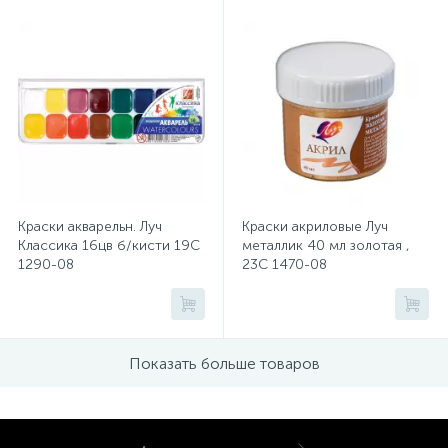
Хлорсодержащие средства
Почтовые ящики
Экспресс-контроль концентрации
19
Приставки к столам
дезсредств
Пюпитры
Краски акварельн. Луч
Краски акриловые Луч
Классика 16цв б/кисти 19С
металлик 40 мл золотая ,
Ресепшн
1290-08
23С 1470-08
2
Сейфы автомобильные
Показать больше товаров
Сейфы взломостойкие
2
Сейфы гостиничные