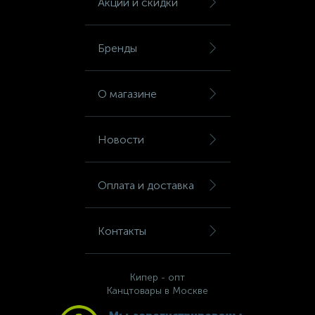
Акции и скидки
Сейфы депозитные
Бренды
Сейфы засыпные
О магазине
Сейфы мебельные
Новости
Сейфы огне-взломостойкие
Оплата и доставка
Сейфы огнестойкие
Контакты
Сейфы оружейные
Кипер - опт
Канцтовары в Москве