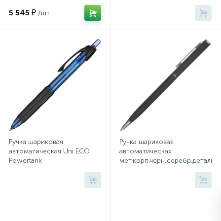
Франция
ш0,5мм,син,масл,манж
5 545 ₽
/шт
Сейфы депозитные
Сейфы засыпные
Сейфы мебельные
Сейфы огне-взломостойкие
Ручка шариковая
Ручка шариковая
автоматическая Uni ECO
автоматическая
Сейфы огнестойкие
Powertank
мет.корп.черн,серебр.детали,м
0,4,син,масл,манж SN-220
лого
Сейфы оружейные