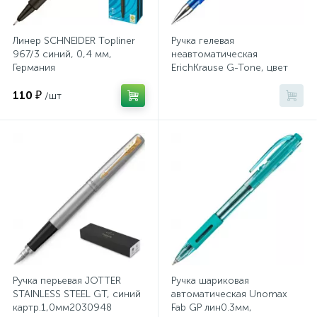
Хлорсодержащие средства
Почтовые ящики
Линер SCHNEIDER Topliner
Ручка гелевая
967/3 синий, 0,4 мм,
неавтоматическая
Германия
ErichKrause G-Tone, цвет
Экспресс-контроль концентрации
19
чернил синий
Приставки к столам
дезсредств
110 ₽
/шт
Пюпитры
Ресепшн
2
Сейфы автомобильные
Сейфы взломостойкие
Ручка перьевая JOTTER
Ручка шариковая
STAINLESS STEEL GT, синий
автоматическая Unomax
картр.1,0мм2030948
Fab GP лин0.3мм,
2
Сейфы гостиничные