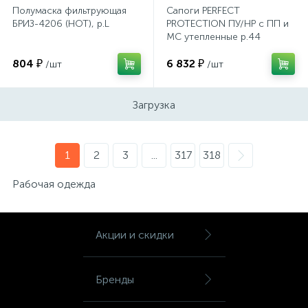
Тумбы
Полумаска фильтрующая
Сапоги PERFECT
БРИЗ-4206 (НОТ), р.L
PROTECTION ПУ/НР с ПП и
МС утепленные р.44
(111736)
Урны
804 ₽
6 832 ₽
/шт
/шт
Флаги
Загрузка
Фурнитура и комплектующие
1
2
3
...
317
318
Рабочая одежда
Фурнитура к дверям
Цветочницы
Акции и скидки
Шкафы
Бренды