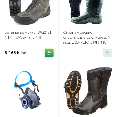
Системы хранения
Стеллажи
Ботинки мужские (WG2-21-
Сапоги мужские
Столы
NT), ПУ/Резина (р.44)
специальные цв.оливковый
мод. Д23-КЩС с МП, МС
(р.45) ПВХ
Столы обеденные
5 465 ₽
/шт
Стулья для посетителей
1
Стулья и табуреты
Тележки специализированные