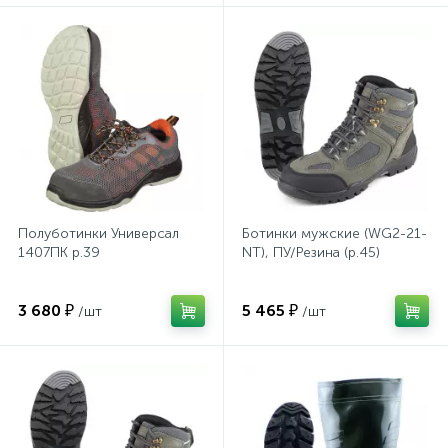
Сейфы депозитные
Сейфы засыпные
Сейфы мебельные
Полуботинки Универсал
Ботинки мужские (WG2-21-
1407ПК р.39
NT), ПУ/Резина (р.45)
Сейфы огне-взломостойкие
3 680 ₽
5 465 ₽
/шт
/шт
Сейфы огнестойкие
Сейфы оружейные