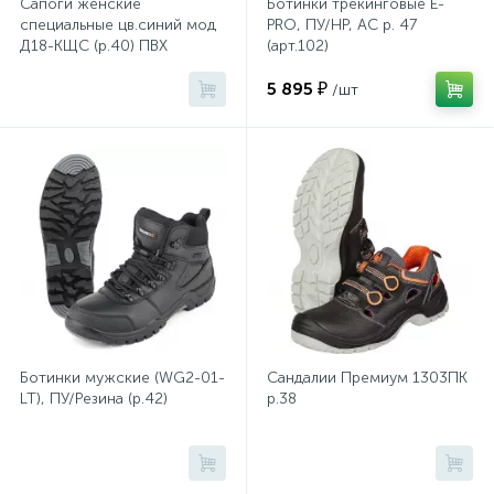
Сапоги женские
Ботинки трекинговые E-
специальные цв.синий мод
PRO, ПУ/НР, АС р. 47
Д18-КЩС (р.40) ПВХ
(арт.102)
Хлорсодержащие средства
Почтовые ящики
5 895 ₽
/шт
Экспресс-контроль концентрации
19
Приставки к столам
дезсредств
Пюпитры
Ресепшн
2
Сейфы автомобильные
Ботинки мужские (WG2-01-
Сандалии Премиум 1303ПК
LT), ПУ/Резина (р.42)
р.38
Сейфы взломостойкие
2
Сейфы гостиничные