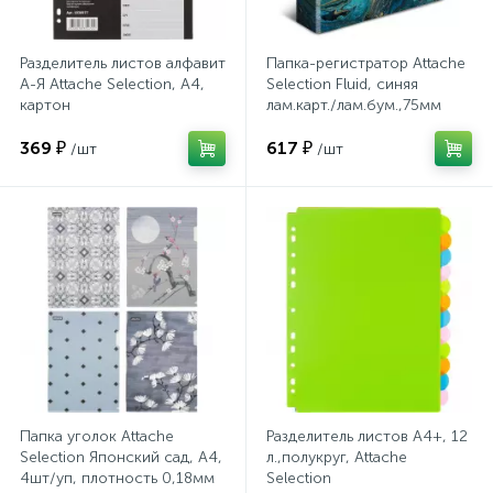
Хлорсодержащие средства
Почтовые ящики
Разделитель листов алфавит
Папка-регистратор Attache
А-Я Attache Selection, А4,
Selection Fluid, синяя
картон
лам.карт./лам.бум.,75мм
Экспресс-контроль концентрации
19
Приставки к столам
дезсредств
369 ₽
617 ₽
/шт
/шт
Пюпитры
Ресепшн
2
Сейфы автомобильные
Сейфы взломостойкие
Папка уголок Attache
Разделитель листов A4+, 12
Selection Японский сад, А4,
л.,полукруг, Attache
4шт/уп, плотность 0,18мм
Selection
2
Сейфы гостиничные