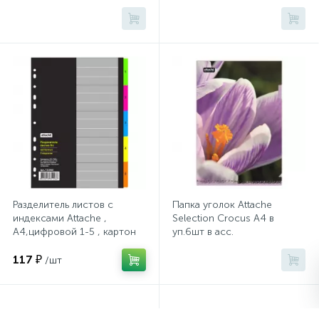
Сейфы депозитные
Сейфы засыпные
Сейфы мебельные
Сейфы огне-взломостойкие
Разделитель листов с
Папка уголок Attache
индексами Attache ,
Selection Crocus А4 в
Сейфы огнестойкие
А4,цифровой 1-5 , картон
уп.6шт в асс.
117 ₽
/шт
Сейфы оружейные