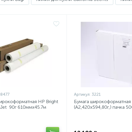
8477
Артикул:
3221
ирокоформатная HP Bright
Бумага широкоформатная 
kJet 90г 610ммх45.7м
(А2,420х594,80г,) пачка 50
6035A
453L90868