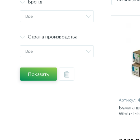
Бренд
Все
Страна производства
Все
Показать
Артикул:
4
Бумага ш
White In
50,8ммC