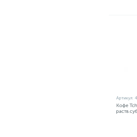
Артикул:
Кофе Tch
раств.су