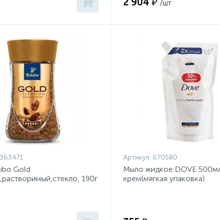
2 904 ₽
/шт
363471
Артикул:
670580
ibo Gold
Мыло жидкое DOVE 500м
n,растворимый,стекло, 190г
крем(мягкая упаковка)