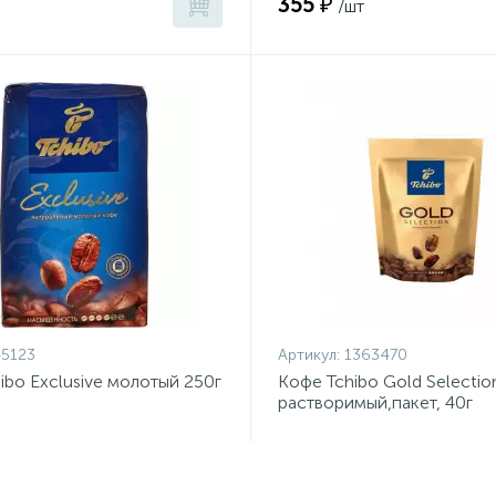
355 ₽
/шт
5123
Артикул:
1363470
ibo Exclusive молотый 250г
Кофе Tchibo Gold Selectio
растворимый,пакет, 40г