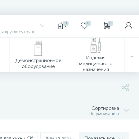
0
0
0
я круглосуточно!
...
Изделия
Демонстрационное
медицинского
оборудование
назначения
Сортировка
По умолчанию
 для кухни Cif
Химия для кухни Cillit
Показать все
Химия для кухн