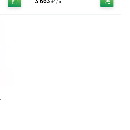
3 663 ₽
/шт
n