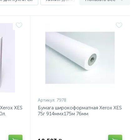
Артикул:
7978
Xerox XES
Бумага широкоформатная Xerox XES
0л.
75г 914ммх175м 76мм