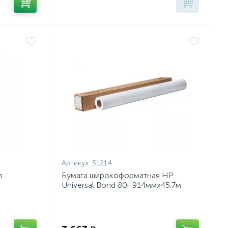
Артикул:
51214
л
Бумага широкоформатная HP
Universal Bond 80г 914ммх45.7м
50,8мм Q1397A