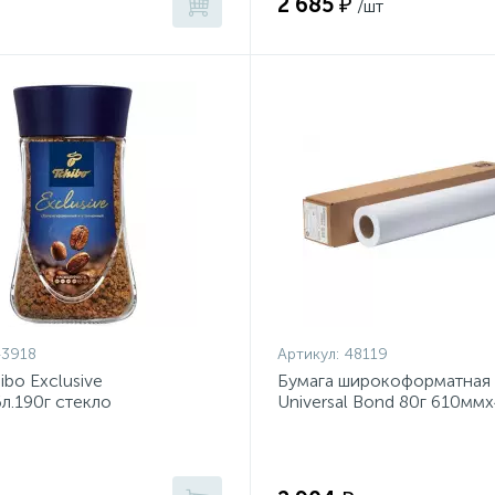
2 685 ₽
/шт
43918
Артикул:
48119
ibo Exclusive
Бумага широкоформатная
бл.190г стекло
Universal Bond 80г 610ммх
50,8мм Q1396A