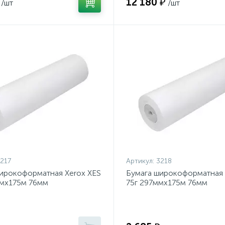
12 180 ₽
/шт
/шт
217
Артикул:
3218
ирокоформатная Xerox XES
Бумага широкоформатная 
ммх175м 76мм
75г 297ммх175м 76мм